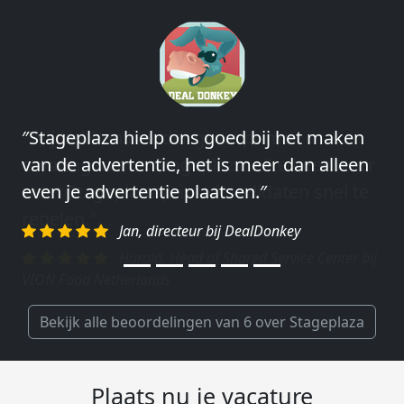
″Stageplaza hielp ons goed bij het maken
″Wij hebben in ieder geval prima
van de advertentie, het is meer dan alleen
ervaringen met Stageplaza: elke keer weer
even je advertentie plaatsen.″
weet Stageplaza prima kandidaten snel te
regelen.″
Jan, directeur bij DealDonkey
Harald, Head of Shared Service Center bij
VION Food Netherlands
Bekijk alle beoordelingen van 6 over Stageplaza
Plaats nu je vacature