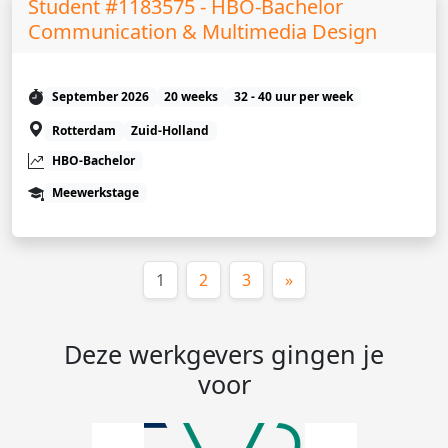
Student #1183575 - HBO-Bachelor
Communication & Multimedia Design
September 2026
20 weeks
32 - 40 uur per week
Rotterdam
Zuid-Holland
HBO-Bachelor
Meewerkstage
(huidige)
1
2
3
»
Deze werkgevers gingen je
voor