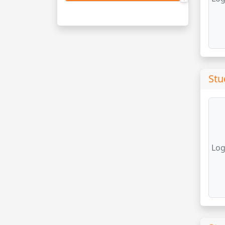
Stu
Log