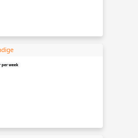
ndige
r per week