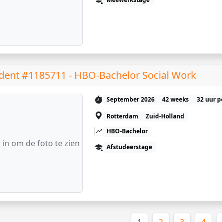
dent #1185711 - HBO-Bachelor Social Work
September 2026
42 weeks
32 uur p
Rotterdam
Zuid-Holland
HBO-Bachelor
 in om de foto te zien
Afstudeerstage
(huidige)