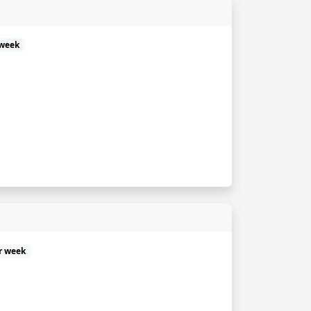
 week
r week