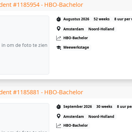
dent #1185954 - HBO-Bachelor
Augustus 2026
52 weeks
8 uur per
Amsterdam
Noord-Holland
HBO-Bachelor
 in om de foto te zien
Meewerkstage
dent #1185881 - HBO-Bachelor
September 2026
30 weeks
8 uur pe
Amsterdam
Noord-Holland
HBO-Bachelor