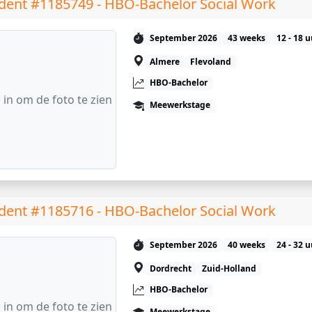
dent #1185749 - HBO-Bachelor Social Work
September 2026
43 weeks
12 - 18 
Almere
Flevoland
HBO-Bachelor
 in om de foto te zien
Meewerkstage
dent #1185716 - HBO-Bachelor Social Work
September 2026
40 weeks
24 - 32 
Dordrecht
Zuid-Holland
HBO-Bachelor
 in om de foto te zien
Meewerkstage