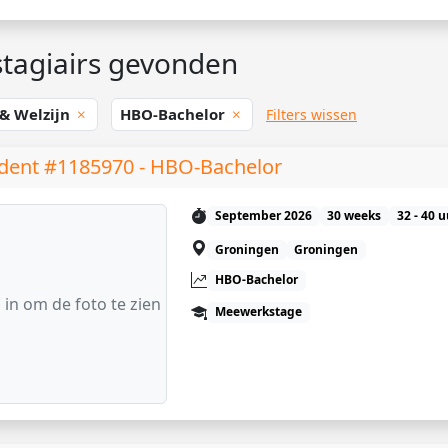
tagiairs gevonden
 & Welzijn
HBO-Bachelor
Filters wissen
dent #1185970 - HBO-Bachelor
September 2026
30 weeks
32 - 40 
Groningen
Groningen
HBO-Bachelor
 in om de foto te zien
Meewerkstage