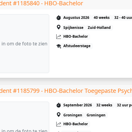
dent #1185840 - HBO-Bachelor
Augustus 2026
40 weeks
32 - 40 uu
Spijkenisse
Zuid-Holland
HBO-Bachelor
 in om de foto te zien
Afstudeerstage
dent #1185799 - HBO-Bachelor Toegepaste Psyc
September 2026
32 weeks
32 uur p
Groningen
Groningen
HBO-Bachelor
 in om de foto te zien