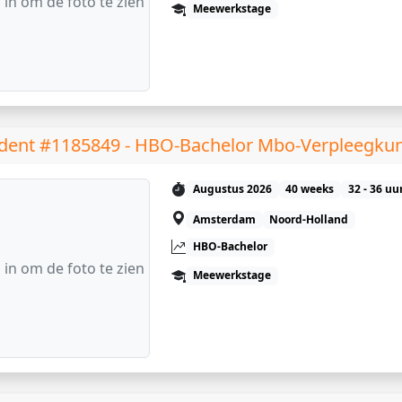
 in om de foto te zien
Meewerkstage
dent #1185849 - HBO-Bachelor Mbo-Verpleegku
Augustus 2026
40 weeks
32 - 36 uu
Amsterdam
Noord-Holland
HBO-Bachelor
 in om de foto te zien
Meewerkstage