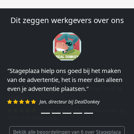
Dit zeggen werkgevers over ons
″Wij hebben in ieder geval prima
ervaringen met Stageplaza: elke keer weer
weet Stageplaza prima kandidaten snel te
regelen.″
Harald, Head of Shared Service Center bij
VION Food Netherlands
Bekijk alle beoordelingen van 6 over Stageplaza