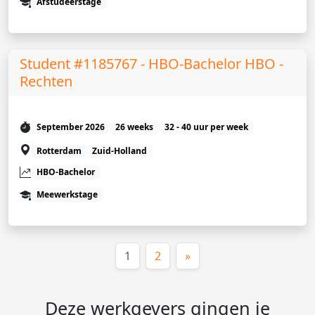
Afstudeerstage
Student #1185767 - HBO-Bachelor HBO -
Rechten
September 2026
26 weeks
32 - 40 uur per week
Rotterdam
Zuid-Holland
HBO-Bachelor
Meewerkstage
(huidige)
1
2
»
Deze werkgevers gingen je