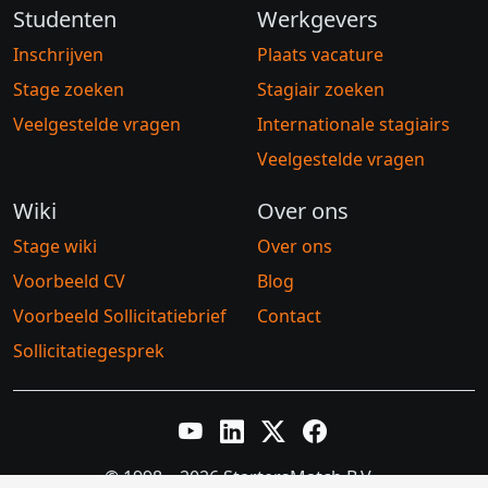
Studenten
Werkgevers
Inschrijven
Plaats vacature
Stage zoeken
Stagiair zoeken
Veelgestelde vragen
Internationale stagiairs
Veelgestelde vragen
Wiki
Over ons
Stage wiki
Over ons
Voorbeeld CV
Blog
Voorbeeld Sollicitatiebrief
Contact
Sollicitatiegesprek
YouTube
LinkedIn
Twitter X
Facebook
© 1998 – 2026 StartersMatch B.V.