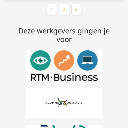
(huidige)
1
2
»
Deze werkgevers gingen je
voor