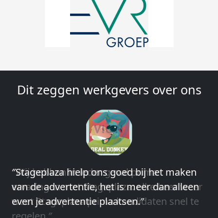
Dit zeggen werkgevers over ons
″Wij hebben in ieder geval prima
ervaringen met Stageplaza: elke keer weer
weet Stageplaza prima kandidaten snel te
regelen.″