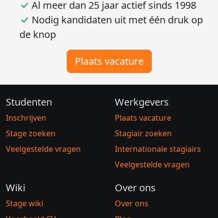
opleidingen
Grootste database van Nederland
Al meer dan 25 jaar actief sinds 1998
Nodig kandidaten uit met één druk op
de knop
Plaats vacature
Studenten
Werkgevers
Inschrijven
Plaats vacature
Stage zoeken
Stagiair zoeken
Veelgestelde vragen
Internationale stagiairs
Veelgestelde vragen
Wiki
Over ons