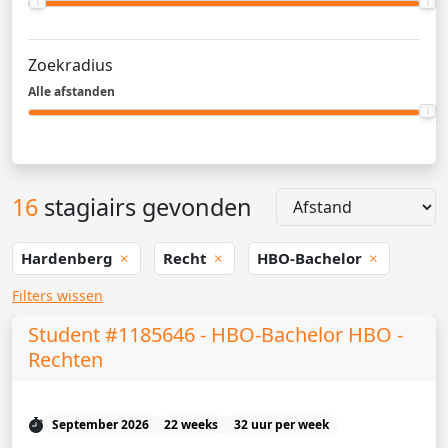
Zoekradius
Alle afstanden
16
stagiairs gevonden
Hardenberg
Recht
HBO-Bachelor
Filters wissen
Student #1185646 - HBO-Bachelor HBO -
Rechten
September 2026
22 weeks
32 uur per week