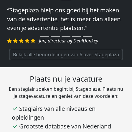
″Stageplaza hielp ons goed bij het maken
″Wij hebben in ieder geval prima
van de advertentie, het is meer dan alleen
ervaringen met Stageplaza: elke keer weer
even je advertentie plaatsen.″
weet Stageplaza prima kandidaten snel te
regelen.″
Jan, directeur bij DealDonkey
Harald, Head of Shared Service Center bij
VION Food Netherlands
Bekijk alle beoordelingen van 6 over Stageplaza
Plaats nu je vacature
Een stagiair zoeken begint bij Stageplaza. Plaats nu
je stagevacature en geniet van deze voordelen:
Stagiairs van alle niveaus en