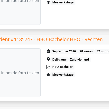
 in om de foto te zien
Meewerkstage
dent #1185747 - HBO-Bachelor HBO - Rechten
September 2026
20 weeks
32 uur p
Delfgauw
Zuid-Holland
HBO-Bachelor
 in om de foto te zien
Meewerkstage