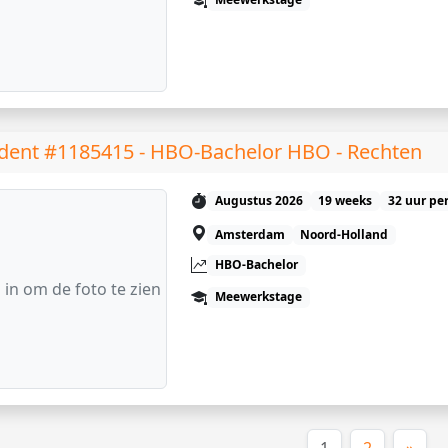
dent #1185415 - HBO-Bachelor HBO - Rechten
Augustus 2026
19 weeks
32 uur pe
Amsterdam
Noord-Holland
HBO-Bachelor
 in om de foto te zien
Meewerkstage
(huidige)