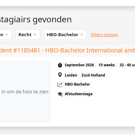
tagiairs gevonden
en
Recht
HBO-Bachelor
Filters wissen
dent #1185481 - HBO-Bachelor International an
September 2026
15 weeks
32 - 40 
Leiden
Zuid-Holland
HBO-Bachelor
 in om de foto te zien
Afstudeerstage