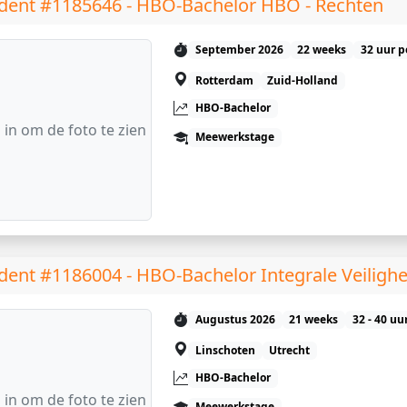
dent #1185646 - HBO-Bachelor HBO - Rechten
September 2026
22 weeks
32 uur p
Rotterdam
Zuid-Holland
HBO-Bachelor
 in om de foto te zien
Meewerkstage
dent #1186004 - HBO-Bachelor Integrale Veiligh
Augustus 2026
21 weeks
32 - 40 uu
Linschoten
Utrecht
HBO-Bachelor
 in om de foto te zien
Meewerkstage