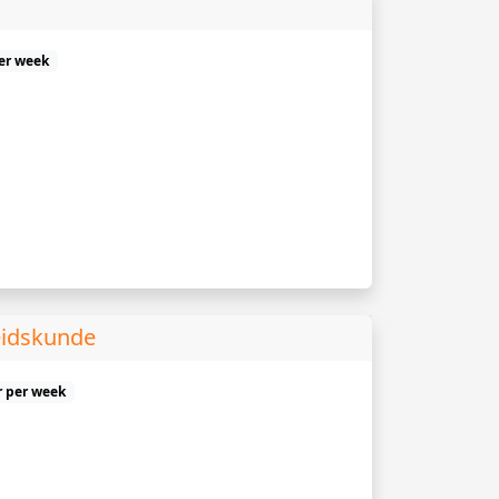
er week
eidskunde
r per week