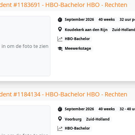
dent #1183691 - HBO-Bachelor HBO - Rechten
September 2026
40 weeks
32 uur p
Koudekerk aan den Rijn
Zuid-Hollan
HBO-Bachelor
 in om de foto te zien
Meewerkstage
dent #1184134 - HBO-Bachelor HBO - Rechten
September 2026
40 weeks
32 - 40 
Voorburg
Zuid-Holland
HBO-Bachelor