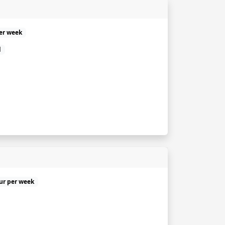
er week
d
uur per week