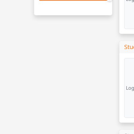
Stu
Log