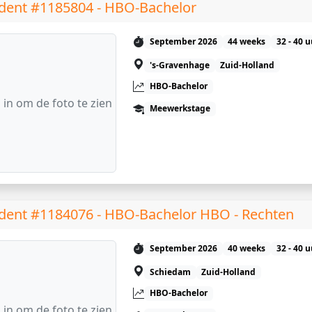
dent #1185804 - HBO-Bachelor
September 2026
44 weeks
32 - 40 
's-Gravenhage
Zuid-Holland
HBO-Bachelor
 in om de foto te zien
Meewerkstage
dent #1184076 - HBO-Bachelor HBO - Rechten
September 2026
40 weeks
32 - 40 
Schiedam
Zuid-Holland
HBO-Bachelor
 in om de foto te zien