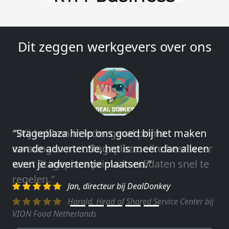
Dit zeggen werkgevers over ons
″Wij hebben in ieder geval prima
ervaringen met Stageplaza: elke keer weer
weet Stageplaza prima kandidaten snel te
regelen.″
Harald, Head of Shared Service Center bij
VION Food Netherlands