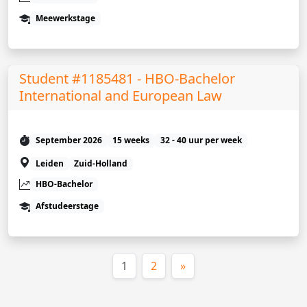
Meewerkstage
Student #1185481 - HBO-Bachelor
International and European Law
September 2026
15 weeks
32 - 40 uur per week
Leiden
Zuid-Holland
HBO-Bachelor
Afstudeerstage
(huidige)
1
2
»