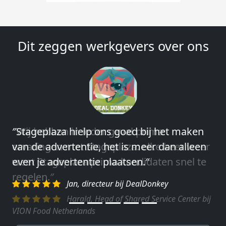
Dit zeggen werkgevers over ons
″Wij hebben in ieder geval prima
ervaringen met Stageplaza: elke keer weer
weet Stageplaza prima kandidaten snel te
regelen.″
Harald, Head of Shared Service Center bij
VION Food Netherlands