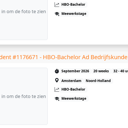
HBO-Bachelor
 in om de foto te zien
Meewerkstage
dent #1176671 - HBO-Bachelor Ad Bedrijfskunde
September 2026
20 weeks
32 - 40 
Amsterdam
Noord-Holland
HBO-Bachelor
 in om de foto te zien
Meewerkstage