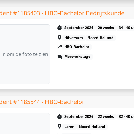
dent #1185403 - HBO-Bachelor Bedrijfskunde
September 2026
20 weeks
34 - 40 
Hilversum
Noord-Holland
HBO-Bachelor
 in om de foto te zien
Meewerkstage
dent #1185544 - HBO-Bachelor
September 2026
22 weeks
32 - 40 
Laren
Noord-Holland