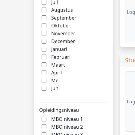
Juli
Augustus
Log
September
Oktober
November
December
Januari
Februari
Stu
Maart
April
Mei
Juni
Log
Opleidingsniveau
MBO niveau 1
MBO niveau 2
MBO niveau 3