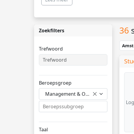
36
s
Zoekfilters
Ams
Trefwoord
Stu
Beroepsgroep
Management & Organisatie
Log
Taal