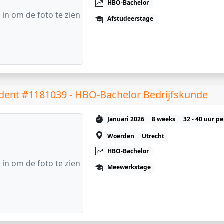
HBO-Bachelor
 in om de foto te zien
Afstudeerstage
dent #1181039 - HBO-Bachelor Bedrijfskunde
Januari 2026
8 weeks
32 - 40 uur p
Woerden
Utrecht
HBO-Bachelor
 in om de foto te zien
Meewerkstage