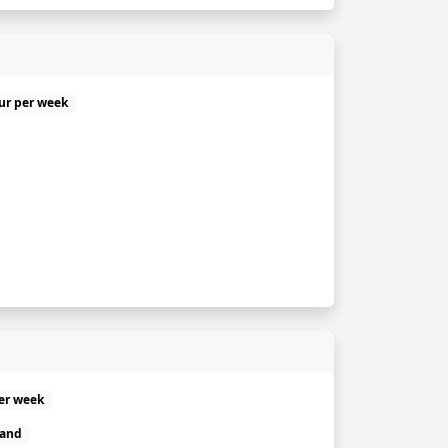
uur per week
er week
land