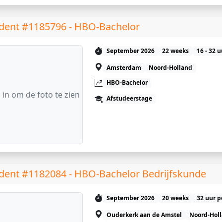
dent #1185796 - HBO-Bachelor
September 2026
22 weeks
16 - 32 
Amsterdam
Noord-Holland
HBO-Bachelor
 in om de foto te zien
Afstudeerstage
dent #1182084 - HBO-Bachelor Bedrijfskunde
September 2026
20 weeks
32 uur p
Ouderkerk aan de Amstel
Noord-Hol