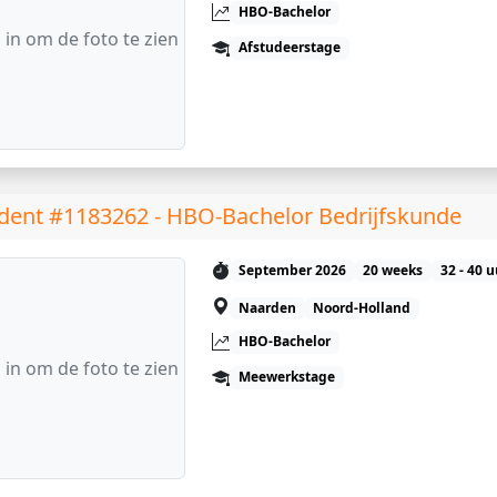
HBO-Bachelor
 in om de foto te zien
Afstudeerstage
dent #1183262 - HBO-Bachelor Bedrijfskunde
September 2026
20 weeks
32 - 40 
Naarden
Noord-Holland
HBO-Bachelor
 in om de foto te zien
Meewerkstage