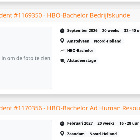
dent #1169350 - HBO-Bachelor Bedrijfskunde
September 2026
20 weeks
32 - 40 
Amstelveen
Noord-Holland
HBO-Bachelor
 in om de foto te zien
Afstudeerstage
dent #1170356 - HBO-Bachelor Ad Human Reso
Februari 2027
20 weeks
16 - 28 uur
Zaandam
Noord-Holland