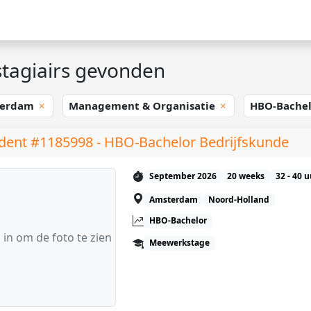
tagiairs gevonden
terdam
Management & Organisatie
HBO-Bache
dent #1185998 - HBO-Bachelor Bedrijfskunde
September 2026
20 weeks
32 - 40 
Amsterdam
Noord-Holland
HBO-Bachelor
 in om de foto te zien
Meewerkstage