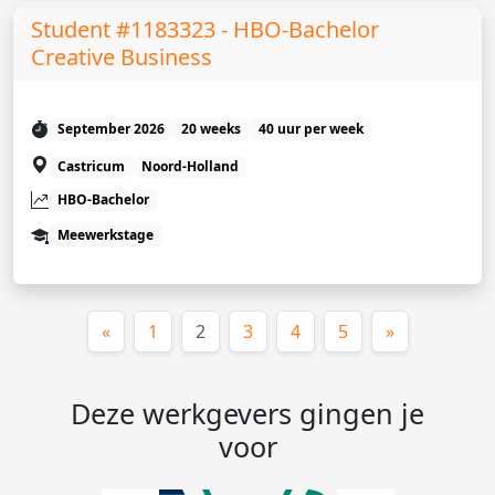
Student #1183323 - HBO-Bachelor
Creative Business
September 2026
20 weeks
40 uur per week
Castricum
Noord-Holland
HBO-Bachelor
Meewerkstage
(huidige)
«
1
2
3
4
5
»
Deze werkgevers gingen je
voor