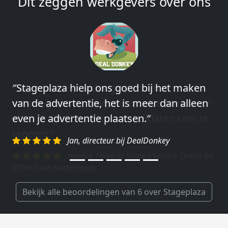
Dit zeggen werkgevers over ons
″Wij hebben in ieder geval prima
ervaringen met Stageplaza: elke keer weer
weet Stageplaza prima kandidaten snel te
regelen.″
Harald, Head of Shared Service Center bij
VION Food Netherlands
Bekijk alle beoordelingen van 6 over Stageplaza