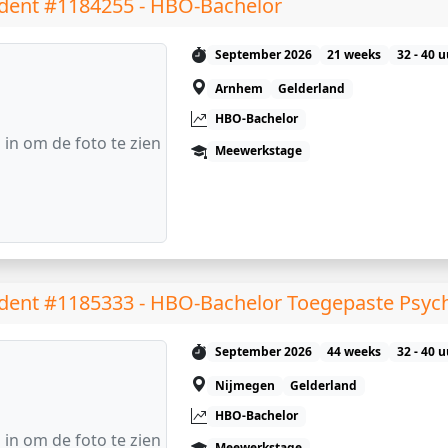
dent #1184255 - HBO-Bachelor
September 2026
21 weeks
32 - 40 
Arnhem
Gelderland
HBO-Bachelor
 in om de foto te zien
Meewerkstage
dent #1185333 - HBO-Bachelor Toegepaste Psyc
September 2026
44 weeks
32 - 40 
Nijmegen
Gelderland
HBO-Bachelor
 in om de foto te zien
Meewerkstage