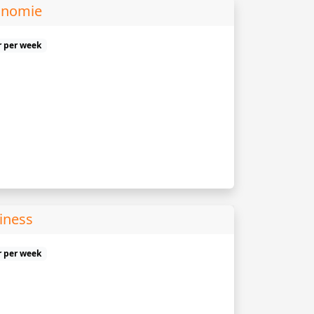
onomie
r per week
iness
r per week