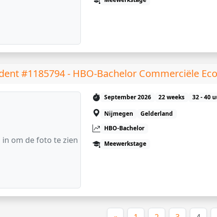
dent #1185794 - HBO-Bachelor Commerciële Ec
September 2026
22 weeks
32 - 40 
Nijmegen
Gelderland
HBO-Bachelor
 in om de foto te zien
Meewerkstage
(hui