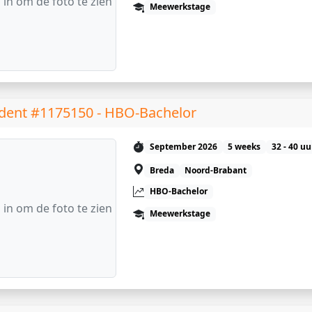
 in om de foto te zien
Meewerkstage
dent #1175150 - HBO-Bachelor
September 2026
5 weeks
32 - 40 u
Breda
Noord-Brabant
HBO-Bachelor
 in om de foto te zien
Meewerkstage