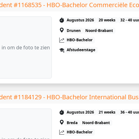
dent #1168535 - HBO-Bachelor Commerciële Ec
Augustus 2026
20 weeks
32 - 40 uu
Drunen
Noord-Brabant
HBO-Bachelor
 in om de foto te zien
Afstudeerstage
dent #1184129 - HBO-Bachelor International Bus
Augustus 2026
21 weeks
36 - 40 uu
Breda
Noord-Brabant
HBO-Bachelor