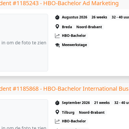
dent #1185243 - HBO-Bachelor Ad Marketing
Augustus 2026
26 weeks
32 - 40 uu
Breda
Noord-Brabant
HBO-Bachelor
 in om de foto te zien
Meewerkstage
dent #1185868 - HBO-Bachelor International Bus
September 2026
21 weeks
32 - 40 
Tilburg
Noord-Brabant
HBO-Bachelor
 in om de foto te zien