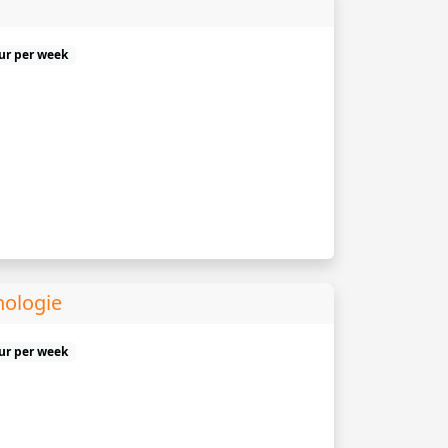
uur per week
hologie
uur per week