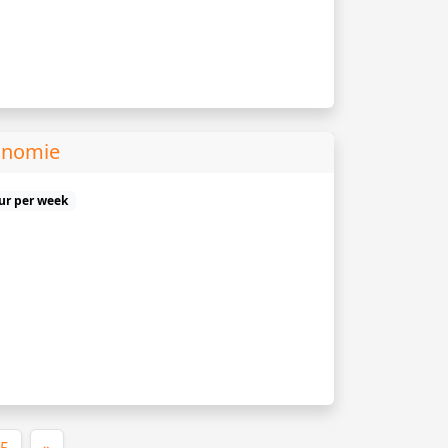
onomie
uur per week
dige)