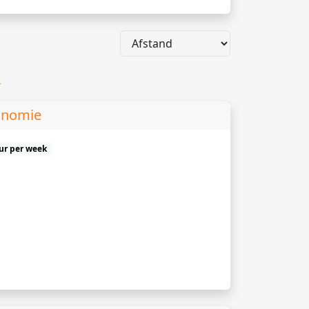
n
onomie
uur per week