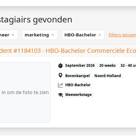
tagiairs gevonden
meer
marketing
HBO-Bachelor
Filters wisse
dent #1184103 - HBO-Bachelor Commerciële Ec
September 2026
20 weeks
32 - 40 
Bovenkarspel
Noord-Holland
HBO-Bachelor
 in om de foto te zien
Meewerkstage