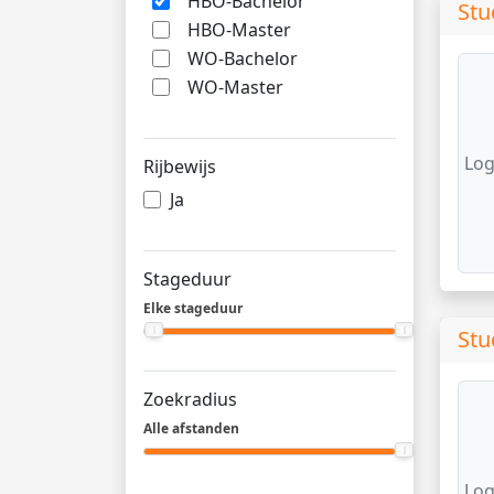
HBO-Bachelor
Stu
HBO-Master
WO-Bachelor
WO-Master
Log
Rijbewijs
Ja
Stageduur
Elke stageduur
Stu
Zoekradius
Alle afstanden
Log