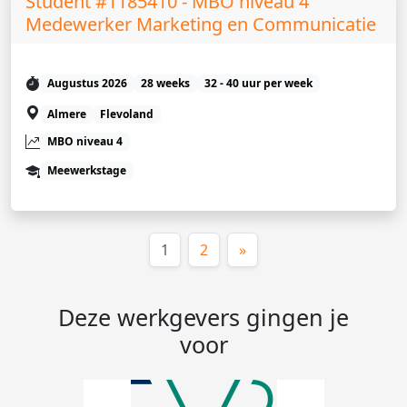
Student #1185410 - MBO niveau 4
Medewerker Marketing en Communicatie
Augustus 2026
28 weeks
32 - 40 uur per week
Almere
Flevoland
MBO niveau 4
Meewerkstage
(huidige)
1
2
»
Deze werkgevers gingen je
voor