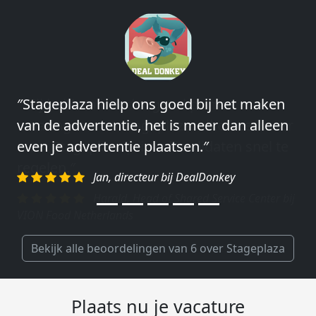
″Stageplaza hielp ons goed bij het maken
″Wij hebben in ieder geval prima
van de advertentie, het is meer dan alleen
ervaringen met Stageplaza: elke keer weer
even je advertentie plaatsen.″
weet Stageplaza prima kandidaten snel te
regelen.″
Jan, directeur bij DealDonkey
Harald, Head of Shared Service Center bij
VION Food Netherlands
Bekijk alle beoordelingen van 6 over Stageplaza
Plaats nu je vacature