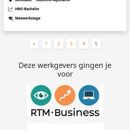
HBO-Bachelor
Meewerkstage
(huidige)
«
1
2
3
4
5
Deze werkgevers gingen je
voor