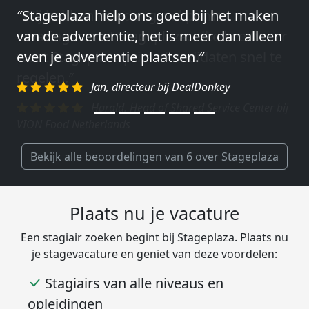
″Stageplaza hielp ons goed bij het maken
″Wij hebben in ieder geval prima
van de advertentie, het is meer dan alleen
ervaringen met Stageplaza: elke keer weer
even je advertentie plaatsen.″
weet Stageplaza prima kandidaten snel te
regelen.″
Jan, directeur bij DealDonkey
Harald, Head of Shared Service Center bij
VION Food Netherlands
Bekijk alle beoordelingen van 6 over Stageplaza
Plaats nu je vacature
Een stagiair zoeken begint bij Stageplaza. Plaats nu
je stagevacature en geniet van deze voordelen:
Stagiairs van alle niveaus en
opleidingen