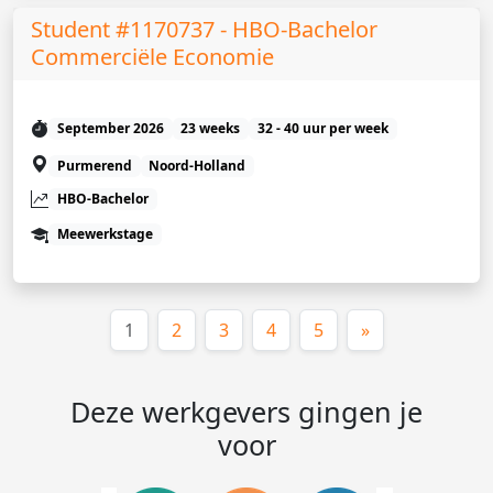
Student #1170737 - HBO-Bachelor
Commerciële Economie
September 2026
23 weeks
32 - 40 uur per week
Purmerend
Noord-Holland
HBO-Bachelor
Meewerkstage
(huidige)
1
2
3
4
5
»
Deze werkgevers gingen je
voor