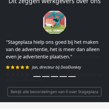
Dit zeggen werkgevers over ons
″Wij hebben in ieder geval prima
ervaringen met Stageplaza: elke keer weer
weet Stageplaza prima kandidaten snel te
regelen.″
Harald, Head of Shared Service Center bij
VION Food Netherlands
Bekijk alle beoordelingen van 6 over Stageplaza