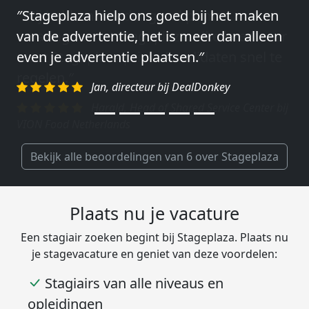
″Stageplaza hielp ons goed bij het maken
″Wij hebben in ieder geval prima
van de advertentie, het is meer dan alleen
ervaringen met Stageplaza: elke keer weer
even je advertentie plaatsen.″
weet Stageplaza prima kandidaten snel te
regelen.″
Jan, directeur bij DealDonkey
Harald, Head of Shared Service Center bij
VION Food Netherlands
Bekijk alle beoordelingen van 6 over Stageplaza
Plaats nu je vacature
Een stagiair zoeken begint bij Stageplaza. Plaats nu
je stagevacature en geniet van deze voordelen:
Stagiairs van alle niveaus en
opleidingen