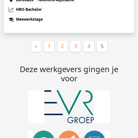
HBO-Bachelor
Meewerkstage
(huidige)
«
1
2
3
4
5
Deze werkgevers gingen je
voor