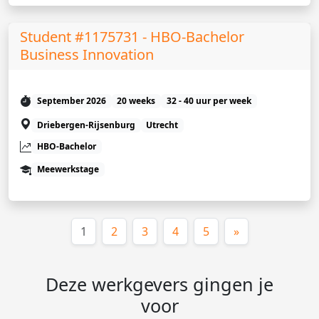
Student #1175731 - HBO-Bachelor
Business Innovation
September 2026
20 weeks
32 - 40 uur per week
Driebergen-Rijsenburg
Utrecht
HBO-Bachelor
Meewerkstage
(huidige)
1
2
3
4
5
»
Deze werkgevers gingen je
voor