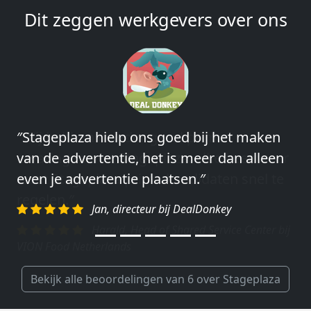
Dit zeggen werkgevers over ons
″Wij hebben in ieder geval prima
ervaringen met Stageplaza: elke keer weer
weet Stageplaza prima kandidaten snel te
regelen.″
Harald, Head of Shared Service Center bij
VION Food Netherlands
Bekijk alle beoordelingen van 6 over Stageplaza