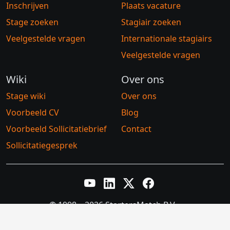
Inschrijven
Plaats vacature
Stage zoeken
Stagiair zoeken
Veelgestelde vragen
Internationale stagiairs
Veelgestelde vragen
Wiki
Over ons
Stage wiki
Over ons
Voorbeeld CV
Blog
Voorbeeld Sollicitatiebrief
Contact
Sollicitatiegesprek
YouTube
LinkedIn
Twitter X
Facebook
© 1998 – 2026 StartersMatch B.V.
Algemene voorwaarden
Privacybeleid
Cookiebeleid