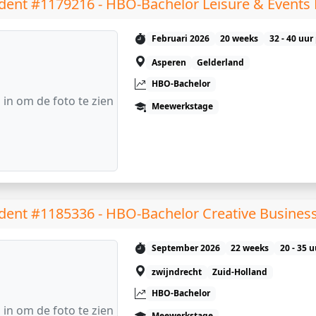
dent #1179216 - HBO-Bachelor Leisure & Event
Februari 2026
20 weeks
32 - 40 uur
Asperen
Gelderland
HBO-Bachelor
 in om de foto te zien
Meewerkstage
dent #1185336 - HBO-Bachelor Creative Busines
September 2026
22 weeks
20 - 35 
zwijndrecht
Zuid-Holland
HBO-Bachelor
 in om de foto te zien
Meewerkstage