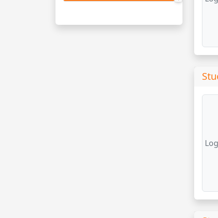
Stu
Log