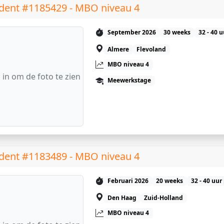
dent #1185429 - MBO niveau 4
September 2026
30 weeks
32 - 40 
Almere
Flevoland
MBO niveau 4
 in om de foto te zien
Meewerkstage
dent #1183489 - MBO niveau 4
Februari 2026
20 weeks
32 - 40 uur
Den Haag
Zuid-Holland
MBO niveau 4