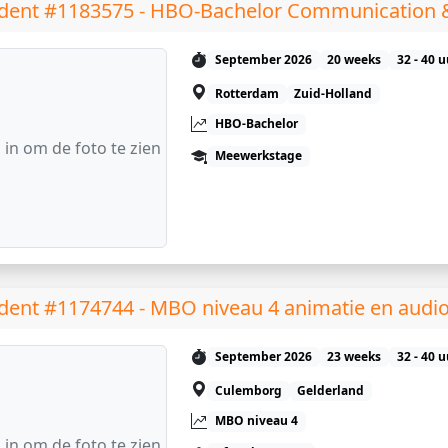
dent #1183575 - HBO-Bachelor Communication 
September 2026
20 weeks
32 - 40 
Rotterdam
Zuid-Holland
HBO-Bachelor
 in om de foto te zien
Meewerkstage
dent #1174744 - MBO niveau 4 animatie en audio
September 2026
23 weeks
32 - 40 
Culemborg
Gelderland
MBO niveau 4
 in om de foto te zien