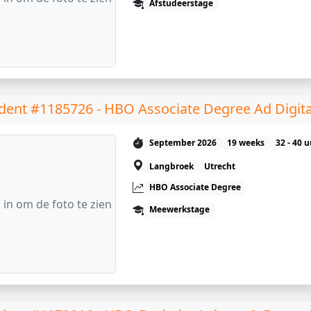
Afstudeerstage
dent #1185726 - HBO Associate Degree Ad Digit
September 2026
19 weeks
32 - 40 
Langbroek
Utrecht
HBO Associate Degree
 in om de foto te zien
Meewerkstage