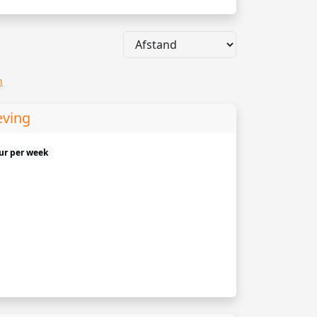
n
eving
uur per week