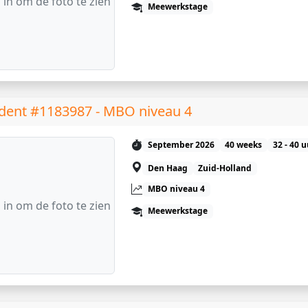
 in om de foto te zien
Meewerkstage
dent #1183987 - MBO niveau 4
September 2026
40 weeks
32 - 40 
Den Haag
Zuid-Holland
MBO niveau 4
 in om de foto te zien
Meewerkstage