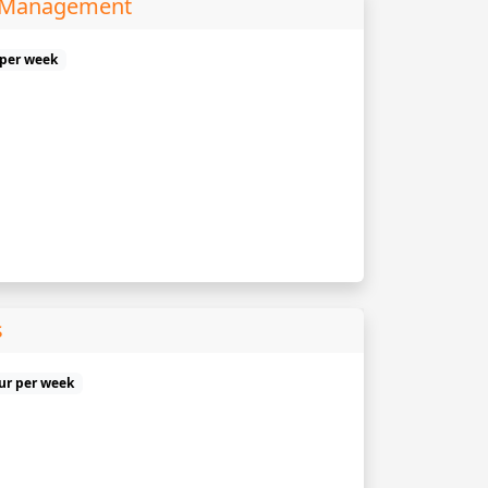
s Management
 per week
s
uur per week