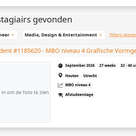
tagiairs gevonden
meer
Media, Design & Entertainment
Filters wisse
dent #1185620 - MBO niveau 4 Grafische Vormg
September 2026
27 weeks
32 - 40 
Houten
Utrecht
MBO niveau 4
 in om de foto te zien
Afstudeerstage