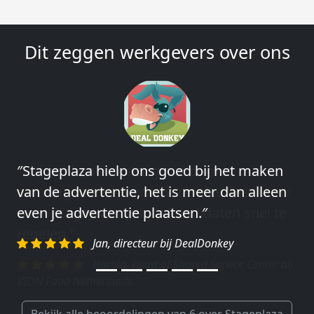
Dit zeggen werkgevers over ons
″Wij hebben in ieder geval prima
ervaringen met Stageplaza: elke keer weer
weet Stageplaza prima kandidaten snel te
regelen.″
Harald, Head of Shared Service Center bij
VION Food Netherlands