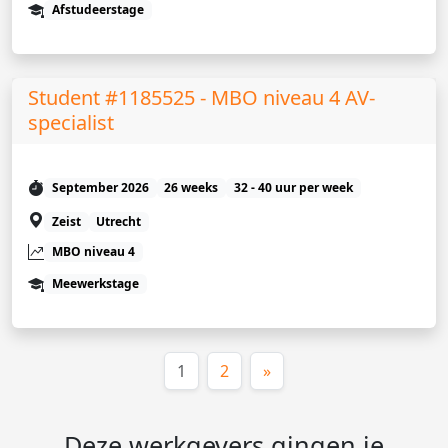
Afstudeerstage
Student #1185525 - MBO niveau 4 AV-
specialist
September 2026
26 weeks
32 - 40 uur per week
Zeist
Utrecht
MBO niveau 4
Meewerkstage
(huidige)
1
2
»
Deze werkgevers gingen je