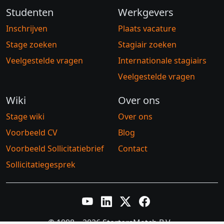
Studenten
Werkgevers
Inschrijven
Plaats vacature
Stage zoeken
Stagiair zoeken
Veelgestelde vragen
Internationale stagiairs
Veelgestelde vragen
Wiki
Over ons
Stage wiki
Over ons
Voorbeeld CV
Blog
Voorbeeld Sollicitatiebrief
Contact
Sollicitatiegesprek
YouTube
LinkedIn
Twitter X
Facebook
© 1998 – 2026 StartersMatch B.V.