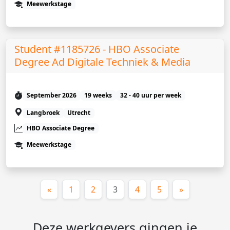
Meewerkstage
Student #1185726 - HBO Associate
Degree Ad Digitale Techniek & Media
September 2026
19 weeks
32 - 40 uur per week
Langbroek
Utrecht
HBO Associate Degree
Meewerkstage
(huidige)
«
1
2
3
4
5
»
Deze werkgevers gingen je