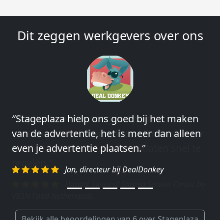
Dit zeggen werkgevers over ons
″Wij hebben in ieder geval prima
ervaringen met Stageplaza: elke keer weer
weet Stageplaza prima kandidaten snel te
regelen.″
Harald, Head of Shared Service Center bij
VION Food Netherlands
Bekijk alle beoordelingen van 6 over Stageplaza