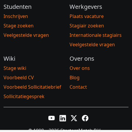
Studenten
Werkgevers
Inschrijven
Plaats vacature
Stage zoeken
Stagiair zoeken
Veelgestelde vragen
Internationale stagiairs
Veelgestelde vragen
Wiki
Over ons
Stage wiki
Over ons
Voorbeeld CV
Blog
Voorbeeld Sollicitatiebrief
Contact
Sollicitatiegesprek
YouTube
LinkedIn
Twitter X
Facebook
© 1998 – 2026 StartersMatch B.V.