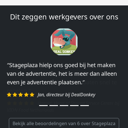
Dit zeggen werkgevers over ons
″Wij hebben in ieder geval prima
ervaringen met Stageplaza: elke keer weer
weet Stageplaza prima kandidaten snel te
regelen.″
Harald, Head of Shared Service Center bij
VION Food Netherlands
Bekijk alle beoordelingen van 6 over Stageplaza