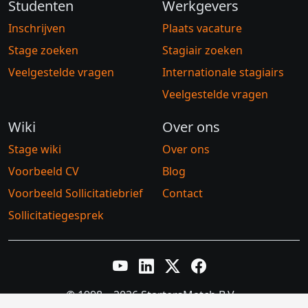
Studenten
Werkgevers
Inschrijven
Plaats vacature
Stage zoeken
Stagiair zoeken
Veelgestelde vragen
Internationale stagiairs
Veelgestelde vragen
Wiki
Over ons
Stage wiki
Over ons
Voorbeeld CV
Blog
Voorbeeld Sollicitatiebrief
Contact
Sollicitatiegesprek
YouTube
LinkedIn
Twitter X
Facebook
© 1998 – 2026 StartersMatch B.V.