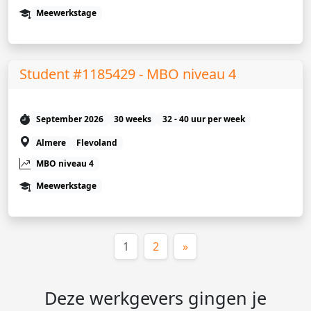
Meewerkstage
Student #1185429 - MBO niveau 4
September 2026
30 weeks
32 - 40 uur per week
Almere
Flevoland
MBO niveau 4
Meewerkstage
(huidige)
1
2
»
Deze werkgevers gingen je