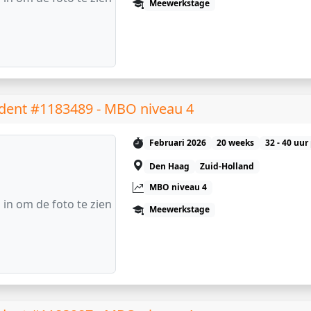
Meewerkstage
dent #1183489 - MBO niveau 4
Februari 2026
20 weeks
32 - 40 uur
Den Haag
Zuid-Holland
MBO niveau 4
 in om de foto te zien
Meewerkstage