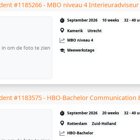
dent #1185266 - MBO niveau 4 Interieuradviseur
September 2026
10 weeks
32 - 40 
Kamerik
Utrecht
MBO niveau 4
 in om de foto te zien
Meewerkstage
dent #1183575 - HBO-Bachelor Communication 
September 2026
20 weeks
32 - 40 
Rotterdam
Zuid-Holland
HBO-Bachelor