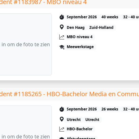
dent #1183987 - MBO niveau 4
September 2026
40 weeks
32 - 40 
Den Haag
Zuid-Holland
MBO niveau 4
 in om de foto te zien
Meewerkstage
dent #1185265 - HBO-Bachelor Media en Commu
September 2026
26 weeks
32 - 40 
Utrecht
Utrecht
HBO-Bachelor
 in om de foto te zien
Afstudeerstage