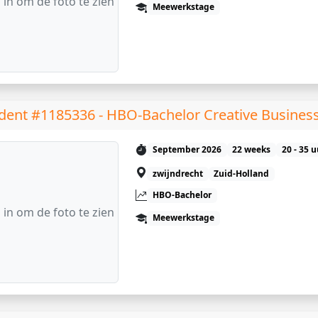
 in om de foto te zien
Meewerkstage
dent #1185336 - HBO-Bachelor Creative Busines
September 2026
22 weeks
20 - 35 
zwijndrecht
Zuid-Holland
HBO-Bachelor
 in om de foto te zien
Meewerkstage