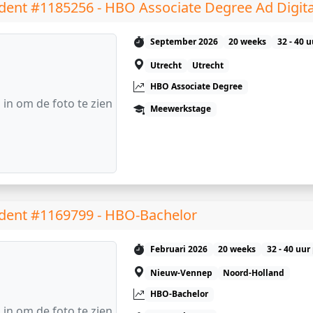
dent #1185256 - HBO Associate Degree Ad Digit
September 2026
20 weeks
32 - 40 
Utrecht
Utrecht
HBO Associate Degree
 in om de foto te zien
Meewerkstage
dent #1169799 - HBO-Bachelor
Februari 2026
20 weeks
32 - 40 uur
Nieuw-Vennep
Noord-Holland
HBO-Bachelor
 in om de foto te zien