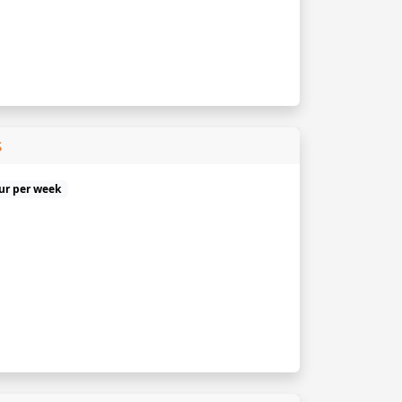
s
uur per week