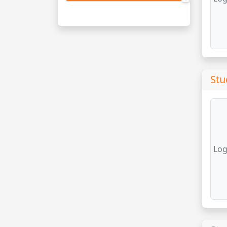
Stu
Log