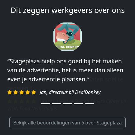
Dit zeggen werkgevers over ons
″Wij hebben in ieder geval prima
ervaringen met Stageplaza: elke keer weer
weet Stageplaza prima kandidaten snel te
regelen.″
Harald, Head of Shared Service Center bij
VION Food Netherlands
Bekijk alle beoordelingen van 6 over Stageplaza