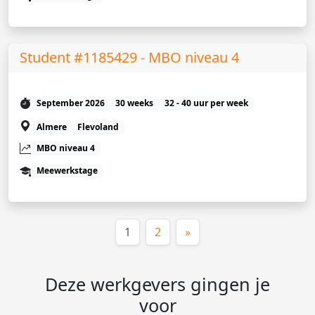
Student #1185429 - MBO niveau 4
September 2026
30 weeks
32 - 40 uur per week
Almere
Flevoland
MBO niveau 4
Meewerkstage
(huidige)
1
2
»
Deze werkgevers gingen je
voor