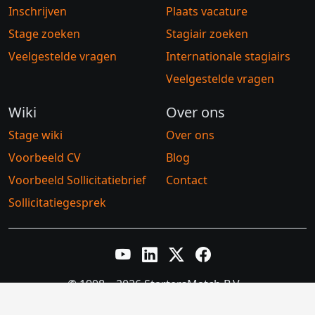
Inschrijven
Plaats vacature
Stage zoeken
Stagiair zoeken
Veelgestelde vragen
Internationale stagiairs
Veelgestelde vragen
Wiki
Over ons
Stage wiki
Over ons
Voorbeeld CV
Blog
Voorbeeld Sollicitatiebrief
Contact
Sollicitatiegesprek
YouTube
LinkedIn
Twitter X
Facebook
© 1998 – 2026 StartersMatch B.V.
Algemene voorwaarden
Privacybeleid
Cookiebeleid