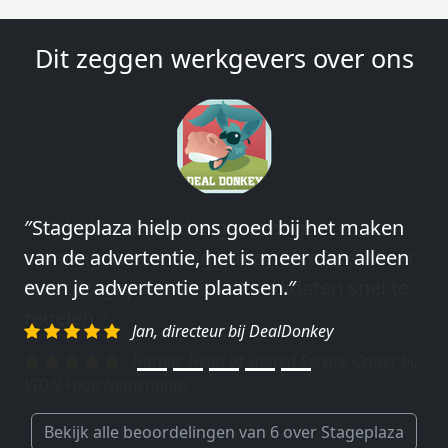
Dit zeggen werkgevers over ons
″Wij hebben in ieder geval prima
ervaringen met Stageplaza: elke keer weer
weet Stageplaza prima kandidaten snel te
regelen.″
Harald, Head of Shared Service Center bij
VION Food Netherlands
Bekijk alle beoordelingen van 6 over Stageplaza