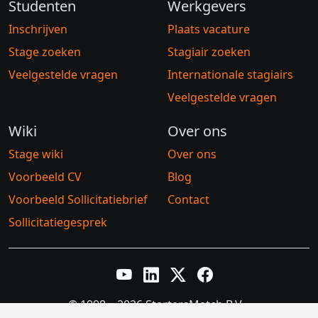
Studenten
Werkgevers
Inschrijven
Plaats vacature
Stage zoeken
Stagiair zoeken
Veelgestelde vragen
Internationale stagiairs
Veelgestelde vragen
Wiki
Over ons
Stage wiki
Over ons
Voorbeeld CV
Blog
Voorbeeld Sollicitatiebrief
Contact
Sollicitatiegesprek
YouTube
LinkedIn
Twitter X
Facebook
© 1998 – 2026 StartersMatch B.V.