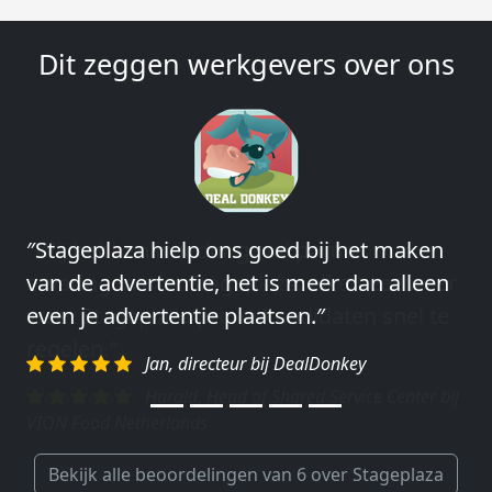
Dit zeggen werkgevers over ons
″Wij hebben in ieder geval prima
ervaringen met Stageplaza: elke keer weer
weet Stageplaza prima kandidaten snel te
regelen.″
Harald, Head of Shared Service Center bij
VION Food Netherlands
Bekijk alle beoordelingen van 6 over Stageplaza