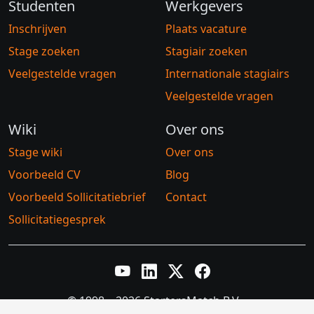
Studenten
Werkgevers
Inschrijven
Plaats vacature
Stage zoeken
Stagiair zoeken
Veelgestelde vragen
Internationale stagiairs
Veelgestelde vragen
Wiki
Over ons
Stage wiki
Over ons
Voorbeeld CV
Blog
Voorbeeld Sollicitatiebrief
Contact
Sollicitatiegesprek
YouTube
LinkedIn
Twitter X
Facebook
© 1998 – 2026 StartersMatch B.V.