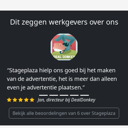
Dit zeggen werkgevers over ons
″Stageplaza hielp ons goed bij het maken
″Wij hebben in ieder geval prima
van de advertentie, het is meer dan alleen
ervaringen met Stageplaza: elke keer weer
even je advertentie plaatsen.″
weet Stageplaza prima kandidaten snel te
regelen.″
Jan, directeur bij DealDonkey
Harald, Head of Shared Service Center bij
VION Food Netherlands