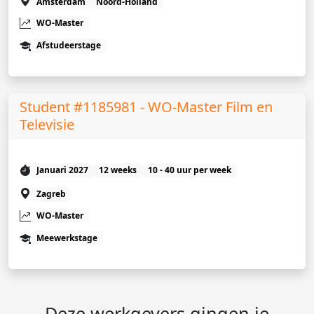
Amsterdam
Noord-Holland
WO-Master
Afstudeerstage
Student #1185981 - WO-Master Film en
Televisie
Januari 2027
12 weeks
10 - 40 uur per week
Zagreb
WO-Master
Meewerkstage
Deze werkgevers gingen je