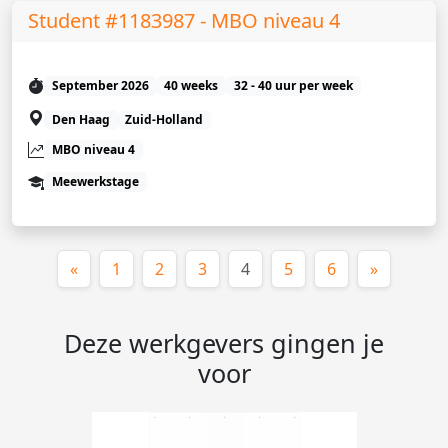
Student #1183987 - MBO niveau 4
September 2026
40 weeks
32 - 40 uur per week
Den Haag
Zuid-Holland
MBO niveau 4
Meewerkstage
(huidige)
«
1
2
3
4
5
6
»
Deze werkgevers gingen je
voor