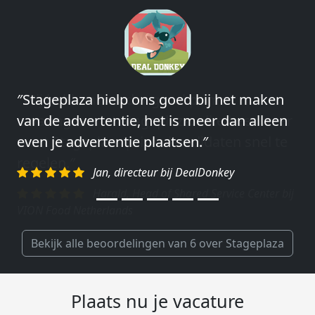
″Stageplaza hielp ons goed bij het maken
″Wij hebben in ieder geval prima
van de advertentie, het is meer dan alleen
ervaringen met Stageplaza: elke keer weer
even je advertentie plaatsen.″
weet Stageplaza prima kandidaten snel te
regelen.″
Jan, directeur bij DealDonkey
Harald, Head of Shared Service Center bij
VION Food Netherlands
Bekijk alle beoordelingen van 6 over Stageplaza
Plaats nu je vacature