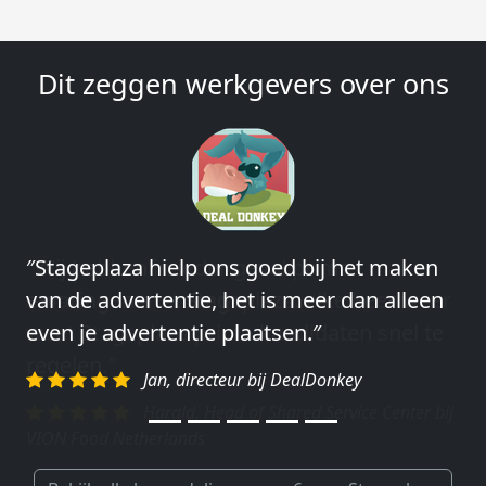
Dit zeggen werkgevers over ons
″Wij hebben in ieder geval prima
ervaringen met Stageplaza: elke keer weer
weet Stageplaza prima kandidaten snel te
regelen.″
Harald, Head of Shared Service Center bij
VION Food Netherlands