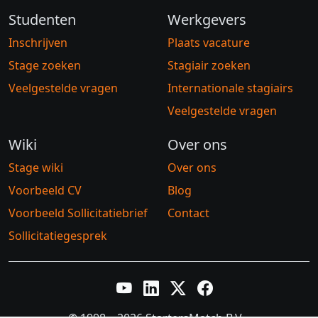
Studenten
Werkgevers
Inschrijven
Plaats vacature
Stage zoeken
Stagiair zoeken
Veelgestelde vragen
Internationale stagiairs
Veelgestelde vragen
Wiki
Over ons
Stage wiki
Over ons
Voorbeeld CV
Blog
Voorbeeld Sollicitatiebrief
Contact
Sollicitatiegesprek
YouTube
LinkedIn
Twitter X
Facebook