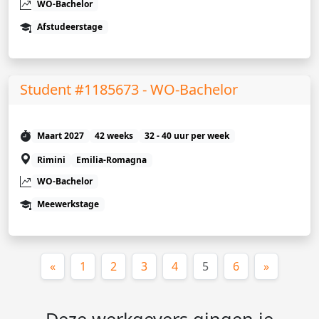
WO-Bachelor
Afstudeerstage
Student #1185673 - WO-Bachelor
Maart 2027
42 weeks
32 - 40 uur per week
Rimini
Emilia-Romagna
WO-Bachelor
Meewerkstage
(huidige)
«
1
2
3
4
5
6
»