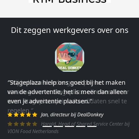
Dit zeggen werkgevers over ons
″Wij hebben in ieder geval prima
ervaringen met Stageplaza: elke keer weer
weet Stageplaza prima kandidaten snel te
regelen.″
Harald, Head of Shared Service Center bij
VION Food Netherlands