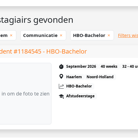
tagiairs gevonden
lem
Communicatie
HBO-Bachelor
Filters wi
dent #1184545 - HBO-Bachelor
September 2026
40 weeks
32 - 40 
Haarlem
Noord-Holland
HBO-Bachelor
 in om de foto te zien
Afstudeerstage