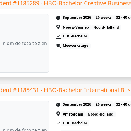
dent #1185289 - HBO-Bachelor Creative Busines
September 2026
20 weeks
32 - 40 
Nieuw-Vennep
Noord-Holland
HBO-Bachelor
 in om de foto te zien
Meewerkstage
dent #1185431 - HBO-Bachelor International Bus
September 2026
20 weeks
32 - 40 
Amsterdam
Noord-Holland
HBO-Bachelor
 in om de foto te zien