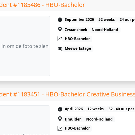
dent #1185486 - HBO-Bachelor
September 2026
52 weeks
24 uur p
Zwaanshoek
Noord-Holland
HBO-Bachelor
 in om de foto te zien
Meewerkstage
dent #1183451 - HBO-Bachelor Creative Busines
April 2026
12 weeks
32 - 40 uur pe
IJmuiden
Noord-Holland
HBO-Bachelor