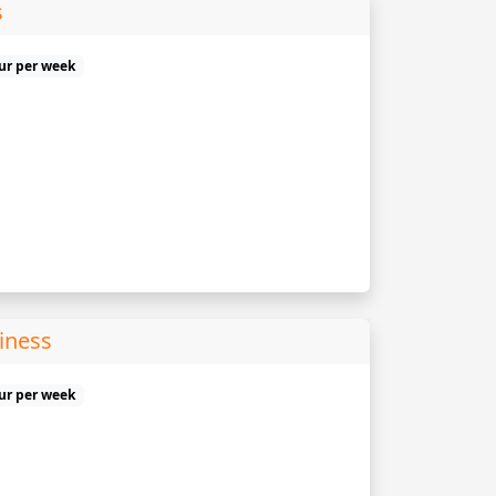
s
uur per week
iness
uur per week