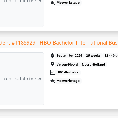
 in om de foto te zien
Meewerkstage
dent #1185929 - HBO-Bachelor International Bus
September 2026
26 weeks
32 - 40 
Velsen-Noord
Noord-Holland
HBO-Bachelor
 in om de foto te zien
Meewerkstage