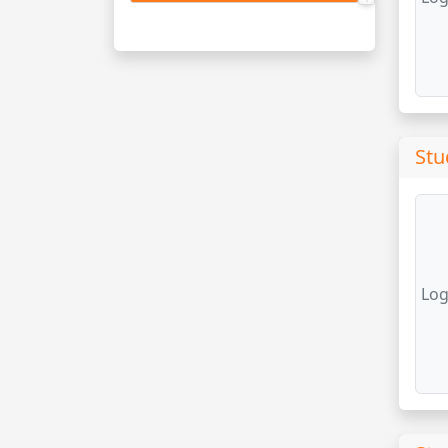
Stu
Log