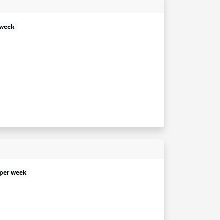
 week
 per week