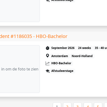
dent #1186035 - HBO-Bachelor
September 2026
24 weeks
35 - 40 
Amsterdam
Noord-Holland
HBO-Bachelor
 in om de foto te zien
Afstudeerstage
(huidige)