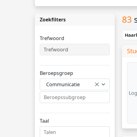
83
s
Zoekfilters
Haar
Trefwoord
Stu
Beroepsgroep
Communicatie
Log
Taal