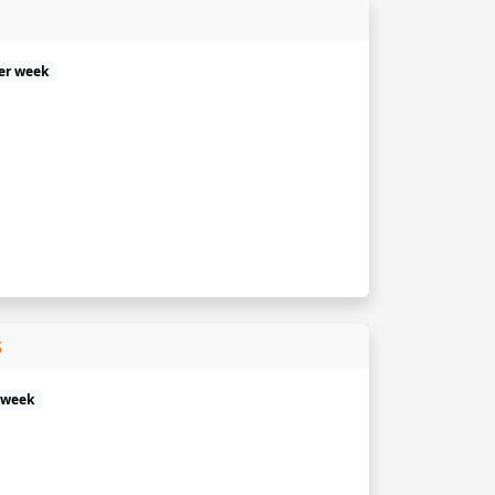
er week
s
r week