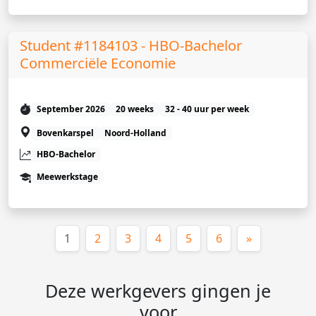
Student #1184103 - HBO-Bachelor
Commerciële Economie
September 2026
20 weeks
32 - 40 uur per week
Bovenkarspel
Noord-Holland
HBO-Bachelor
Meewerkstage
(huidige)
1
2
3
4
5
6
»
Deze werkgevers gingen je
voor