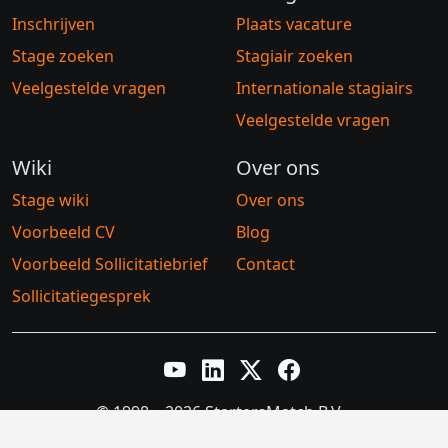
Inschrijven
Plaats vacature
Stage zoeken
Stagiair zoeken
Veelgestelde vragen
Internationale stagiairs
Veelgestelde vragen
Wiki
Over ons
Stage wiki
Over ons
Voorbeeld CV
Blog
Voorbeeld Sollicitatiebrief
Contact
Sollicitatiegesprek
YouTube
LinkedIn
Twitter X
Facebook
© 1998 – 2026 StartersMatch B.V.
Algemene voorwaarden
Privacybeleid
Cookiebeleid