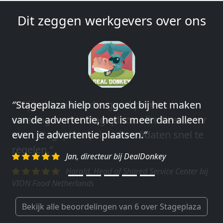
Dit zeggen werkgevers over ons
″Wij hebben in ieder geval prima
ervaringen met Stageplaza: elke keer weer
weet Stageplaza prima kandidaten snel te
regelen.″
Harald, Head of Shared Service Center bij
VION Food Netherlands
Bekijk alle beoordelingen van 6 over Stageplaza