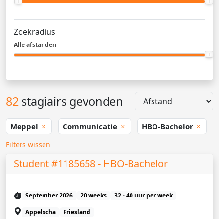
Zoekradius
Alle afstanden
82
stagiairs gevonden
Meppel
Communicatie
HBO-Bachelor
Filters wissen
Student #1185658 - HBO-Bachelor
September 2026
20 weeks
32 - 40 uur per week
Appelscha
Friesland