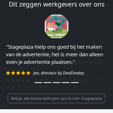
Dit zeggen werkgevers over ons
″Wij hebben in ieder geval prima
ervaringen met Stageplaza: elke keer weer
weet Stageplaza prima kandidaten snel te
regelen.″
Harald, Head of Shared Service Center bij
VION Food Netherlands
Bekijk alle beoordelingen van 6 over Stageplaza