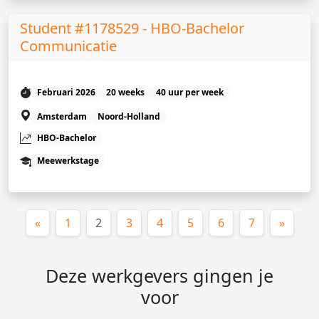
Student #1178529 - HBO-Bachelor
Communicatie
Februari 2026
20 weeks
40 uur per week
Amsterdam
Noord-Holland
HBO-Bachelor
Meewerkstage
(huidige)
«
1
2
3
4
5
6
7
»
Deze werkgevers gingen je
voor