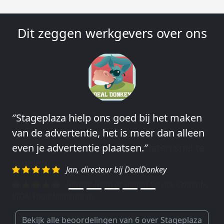
Dit zeggen werkgevers over ons
″Stageplaza hielp ons goed bij het maken
″Wij hebben in ieder geval prima
van de advertentie, het is meer dan alleen
ervaringen met Stageplaza: elke keer weer
even je advertentie plaatsen.″
weet Stageplaza prima kandidaten snel te
regelen.″
Jan, directeur bij DealDonkey
Harald, Head of Shared Service Center bij
VION Food Netherlands
Bekijk alle beoordelingen van 6 over Stageplaza