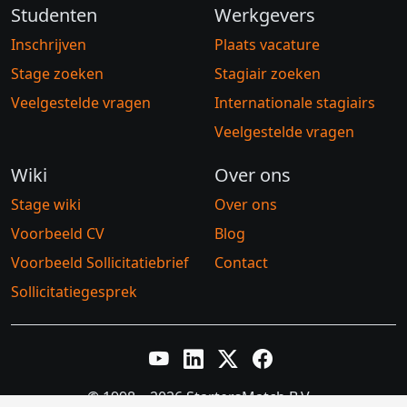
Studenten
Werkgevers
Inschrijven
Plaats vacature
Stage zoeken
Stagiair zoeken
Veelgestelde vragen
Internationale stagiairs
Veelgestelde vragen
Wiki
Over ons
Stage wiki
Over ons
Voorbeeld CV
Blog
Voorbeeld Sollicitatiebrief
Contact
Sollicitatiegesprek
YouTube
LinkedIn
Twitter X
Facebook
© 1998 – 2026 StartersMatch B.V.