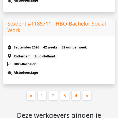
Afstudeerstage
Student #1185711 - HBO-Bachelor Social
Work
September 2026
42 weeks
32 uur per week
Rotterdam
Zuid-Holland
HBO-Bachelor
Afstudeerstage
(huidige)
«
1
2
3
4
»
Deze werkgevers gingen je