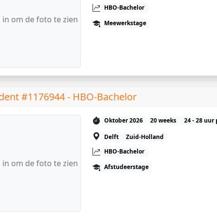
HBO-Bachelor
 in om de foto te zien
Meewerkstage
dent #1176944 - HBO-Bachelor
Oktober 2026
20 weeks
24 - 28 uur
Delft
Zuid-Holland
HBO-Bachelor
 in om de foto te zien
Afstudeerstage