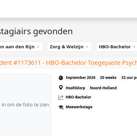
tagiairs gevonden
en aan den Rijn
Zorg & Welzijn
HBO-Bachelor
dent #1173611 - HBO-Bachelor Toegepaste Psyc
September 2026
20 weeks
32 uur p
Hoofddorp
Noord-Holland
HBO-Bachelor
 in om de foto te zien
Meewerkstage