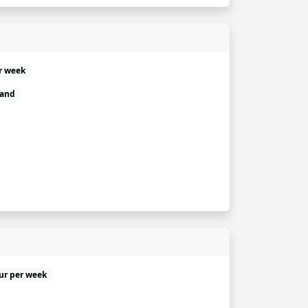
r week
land
uur per week