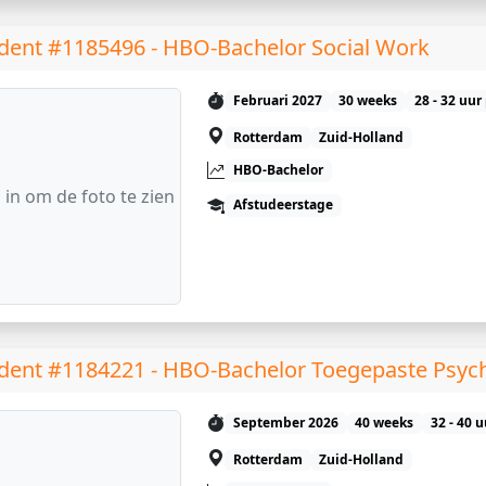
dent #1185496 - HBO-Bachelor Social Work
Februari 2027
30 weeks
28 - 32 uur
Rotterdam
Zuid-Holland
HBO-Bachelor
 in om de foto te zien
Afstudeerstage
dent #1184221 - HBO-Bachelor Toegepaste Psyc
September 2026
40 weeks
32 - 40 
Rotterdam
Zuid-Holland