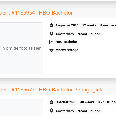
dent #1185954 - HBO-Bachelor
Augustus 2026
52 weeks
8 uur per
Amsterdam
Noord-Holland
HBO-Bachelor
 in om de foto te zien
Meewerkstage
dent #1185677 - HBO-Bachelor Pedagogiek
Oktober 2026
40 weeks
8 - 16 uur 
Amsterdam
Noord-Holland