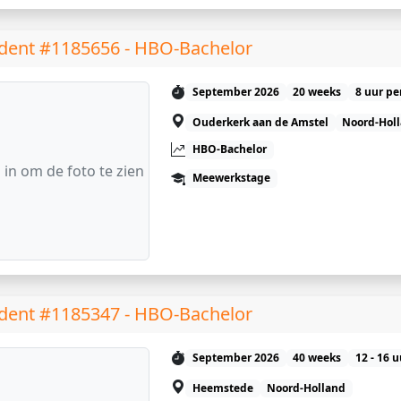
dent #1185656 - HBO-Bachelor
September 2026
20 weeks
8 uur pe
Ouderkerk aan de Amstel
Noord-Hol
HBO-Bachelor
 in om de foto te zien
Meewerkstage
dent #1185347 - HBO-Bachelor
September 2026
40 weeks
12 - 16 
Heemstede
Noord-Holland