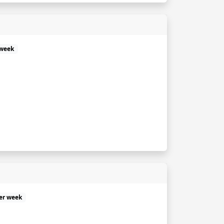
 week
per week