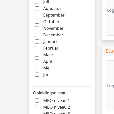
Juli
Augustus
Log
September
Oktober
November
December
Januari
Februari
Stu
Maart
April
Mei
Juni
Log
Opleidingsniveau
MBO niveau 1
MBO niveau 2
MBO niveau 3