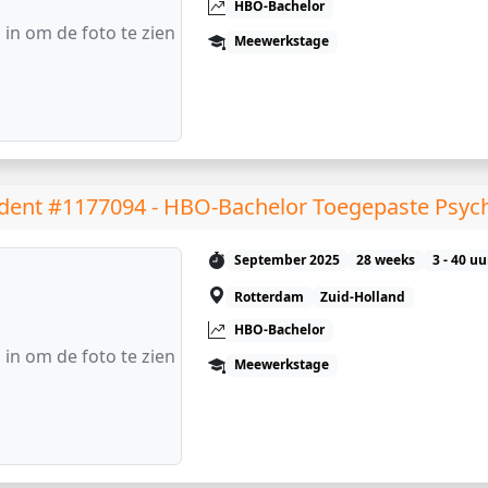
HBO-Bachelor
 in om de foto te zien
Meewerkstage
dent #1177094 - HBO-Bachelor Toegepaste Psyc
September 2025
28 weeks
3 - 40 u
Rotterdam
Zuid-Holland
HBO-Bachelor
 in om de foto te zien
Meewerkstage