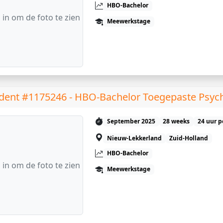
HBO-Bachelor
 in om de foto te zien
Meewerkstage
dent #1175246 - HBO-Bachelor Toegepaste Psyc
September 2025
28 weeks
24 uur p
Nieuw-Lekkerland
Zuid-Holland
HBO-Bachelor
 in om de foto te zien
Meewerkstage