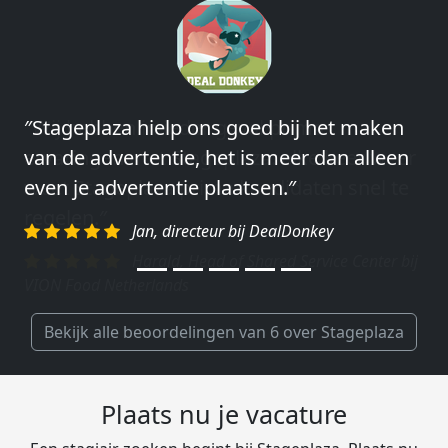
″Stageplaza hielp ons goed bij het maken
″Wij hebben in ieder geval prima
van de advertentie, het is meer dan alleen
ervaringen met Stageplaza: elke keer weer
even je advertentie plaatsen.″
weet Stageplaza prima kandidaten snel te
regelen.″
Jan, directeur bij DealDonkey
Harald, Head of Shared Service Center bij
VION Food Netherlands
Bekijk alle beoordelingen van 6 over Stageplaza
Plaats nu je vacature