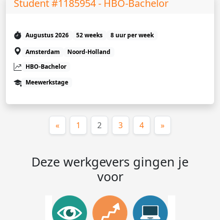
Student #1185954 - HBO-Bachelor
Augustus 2026
52 weeks
8 uur per week
Amsterdam
Noord-Holland
HBO-Bachelor
Meewerkstage
(huidige)
«
1
2
3
4
»
Deze werkgevers gingen je
voor