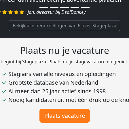
egelen.″
Jan, directeur bij DealDonkey
Harald, Head of Shared Service Center bij VION F
Bekijk alle beoordelingen van 6 over Stageplaza
Plaats nu je vacature
 begint bij Stageplaza. Plaats nu je stagevacature en geniet
Stagiairs van alle niveaus en opleidingen
Grootste database van Nederland
Al meer dan 25 jaar actief sinds 1998
Nodig kandidaten uit met één druk op de kn
Plaats vacature