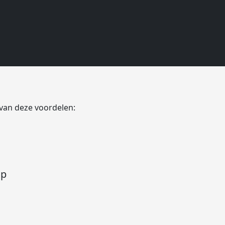
ood Netherlands
 van deze voordelen:
op