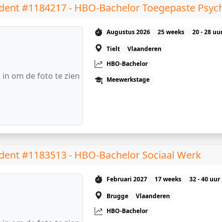
dent #1184217 - HBO-Bachelor Toegepaste Psyc
Augustus 2026
25 weeks
20 - 28 uu
Tielt
Vlaanderen
HBO-Bachelor
 in om de foto te zien
Meewerkstage
dent #1183513 - HBO-Bachelor Sociaal Werk
Februari 2027
17 weeks
32 - 40 uur
Brugge
Vlaanderen
HBO-Bachelor