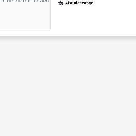
 in om de foto te zien
Afstudeerstage