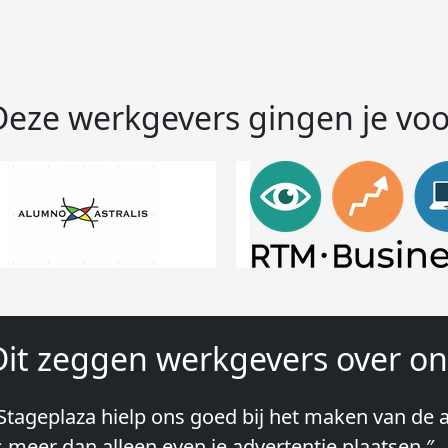
Deze werkgevers gingen je voo
Dit zeggen werkgevers over on
Stageplaza hielp ons goed bij het maken van de a
Wij hebben in ieder geval prima ervaringen met 
s meer dan alleen even je advertentie plaatsen.″
lke keer weer weet Stageplaza prima kandidaten 