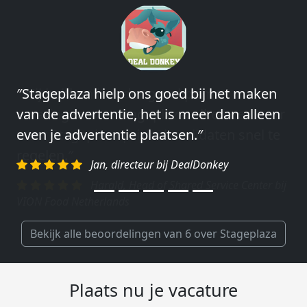
″Wij hebben in ieder geval prima
ervaringen met Stageplaza: elke keer weer
weet Stageplaza prima kandidaten snel te
regelen.″
Harald, Head of Shared Service Center bij
VION Food Netherlands
Bekijk alle beoordelingen van 6 over Stageplaza
Plaats nu je vacature