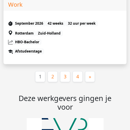
Work
September 2026
42 weeks
32 uur per week
Rotterdam
Zuid-Holland
HBO-Bachelor
Afstudeerstage
(huidige)
1
2
3
4
»
Deze werkgevers gingen je
voor