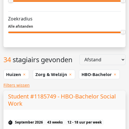
Zoekradius
Alle afstanden
34
stagiairs gevonden
Huizen
Zorg & Welzijn
HBO-Bachelor
Filters wissen
Student #1185749 - HBO-Bachelor Social
Work
September 2026
43 weeks
12 - 18 uur per week