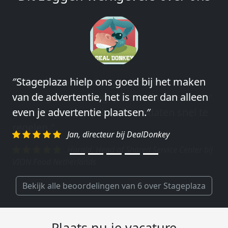
″Wij hebben in ieder geval prima
ervaringen met Stageplaza: elke keer weer
weet Stageplaza prima kandidaten snel te
regelen.″
Harald, Head of Shared Service Center bij
VION Food Netherlands
Bekijk alle beoordelingen van 6 over Stageplaza
Plaats nu je vacature