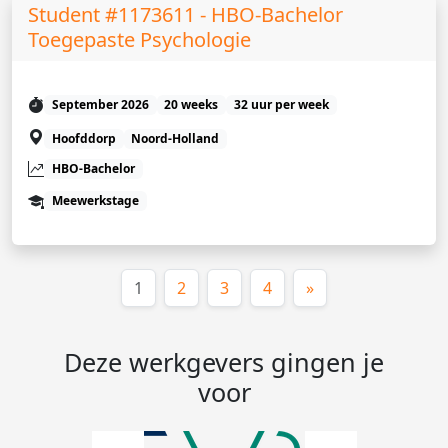
Student #1173611 - HBO-Bachelor
Toegepaste Psychologie
September 2026
20 weeks
32 uur per week
Hoofddorp
Noord-Holland
HBO-Bachelor
Meewerkstage
(huidige)
1
2
3
4
»
Deze werkgevers gingen je
voor