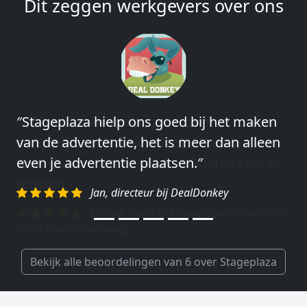
Dit zeggen werkgevers over ons
″Wij hebben in ieder geval prima
ervaringen met Stageplaza: elke keer weer
weet Stageplaza prima kandidaten snel te
regelen.″
Harald, Head of Shared Service Center bij
VION Food Netherlands
Bekijk alle beoordelingen van 6 over Stageplaza