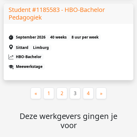
Student #1185583 - HBO-Bachelor
Pedagogiek
September 2026
40 weeks
8 uur per week
Sittard
Limburg
HBO-Bachelor
Meewerkstage
(huidige)
«
1
2
3
4
»
Deze werkgevers gingen je
voor