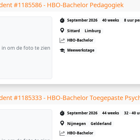
dent #1185586 - HBO-Bachelor Pedagogiek
September 2026
40 weeks
8 uur pe
Sittard
Limburg
HBO-Bachelor
 in om de foto te zien
Meewerkstage
dent #1185333 - HBO-Bachelor Toegepaste Psyc
September 2026
44 weeks
32 - 40 
Nijmegen
Gelderland
HBO-Bachelor