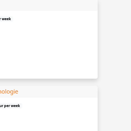
r week
hologie
uur per week