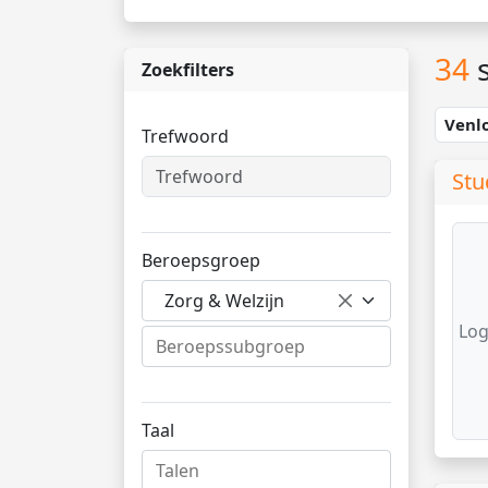
34
s
Zoekfilters
Venl
Trefwoord
Stu
Beroepsgroep
Zorg & Welzijn
Log
Taal