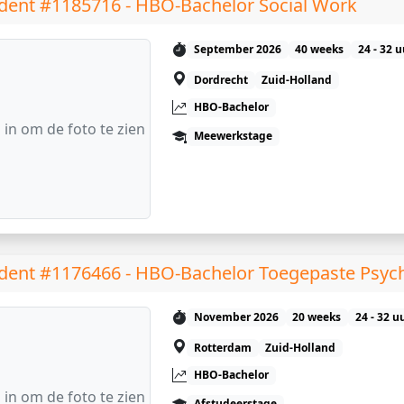
dent #1185716 - HBO-Bachelor Social Work
September 2026
40 weeks
24 - 32 
Dordrecht
Zuid-Holland
HBO-Bachelor
 in om de foto te zien
Meewerkstage
dent #1176466 - HBO-Bachelor Toegepaste Psyc
November 2026
20 weeks
24 - 32 u
Rotterdam
Zuid-Holland
HBO-Bachelor
 in om de foto te zien
Afstudeerstage