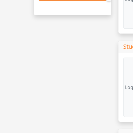
Stu
Log