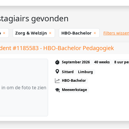
tagiairs gevonden
o
Zorg & Welzijn
HBO-Bachelor
Filters wisse
dent #1185583 - HBO-Bachelor Pedagogiek
September 2026
40 weeks
8 uur pe
Sittard
Limburg
HBO-Bachelor
 in om de foto te zien
Meewerkstage