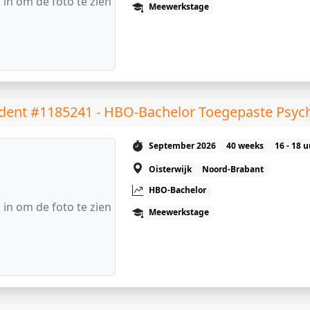
 in om de foto te zien
Meewerkstage
dent #1185241 - HBO-Bachelor Toegepaste Psyc
September 2026
40 weeks
16 - 18 
Oisterwijk
Noord-Brabant
HBO-Bachelor
 in om de foto te zien
Meewerkstage