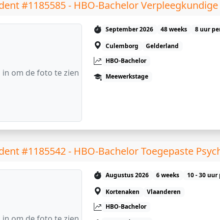
dent #1185585 - HBO-Bachelor Verpleegkundige
September 2026
48 weeks
8 uur pe
Culemborg
Gelderland
HBO-Bachelor
 in om de foto te zien
Meewerkstage
dent #1185542 - HBO-Bachelor Toegepaste Psyc
Augustus 2026
6 weeks
10 - 30 uur
Kortenaken
Vlaanderen
HBO-Bachelor
 in om de foto te zien