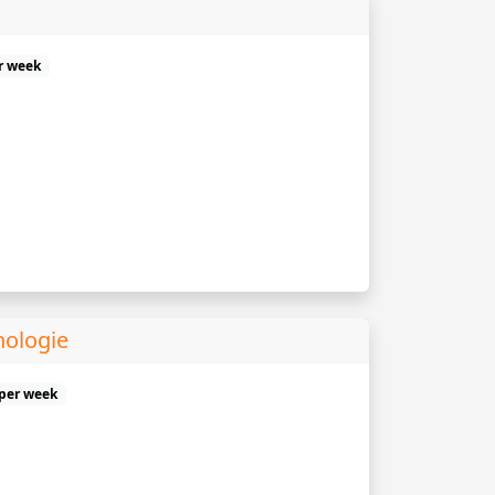
r week
hologie
 per week