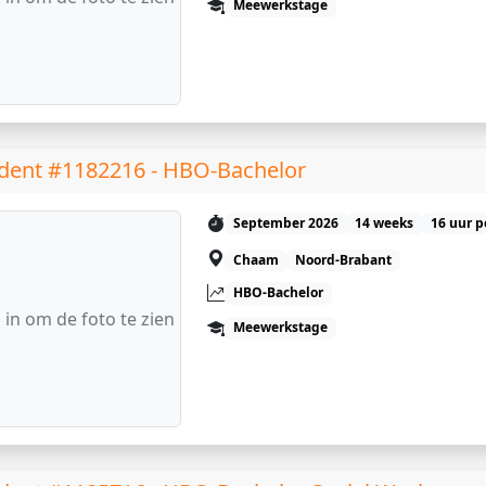
Meewerkstage
dent #1182216 - HBO-Bachelor
September 2026
14 weeks
16 uur p
Chaam
Noord-Brabant
HBO-Bachelor
 in om de foto te zien
Meewerkstage