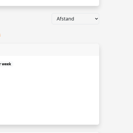
n
r week