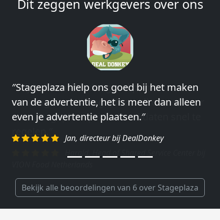
Dit zeggen werkgevers over ons
″Stageplaza hielp ons goed bij het maken
″Wij hebben in ieder geval prima
van de advertentie, het is meer dan alleen
ervaringen met Stageplaza: elke keer weer
even je advertentie plaatsen.″
weet Stageplaza prima kandidaten snel te
regelen.″
Jan, directeur bij DealDonkey
Harald, Head of Shared Service Center bij
VION Food Netherlands
Bekijk alle beoordelingen van 6 over Stageplaza