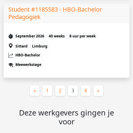
Student #1185583 - HBO-Bachelor
Pedagogiek
September 2026
40 weeks
8 uur per week
Sittard
Limburg
HBO-Bachelor
Meewerkstage
(huidige)
«
1
2
3
4
»
Deze werkgevers gingen je
voor