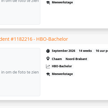
 in om de foto te zien
Meewerkstage
dent #1182216 - HBO-Bachelor
September 2026
14 weeks
16 uur p
Chaam
Noord-Brabant
HBO-Bachelor
 in om de foto te zien
Meewerkstage