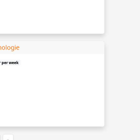
hologie
r per week
e)