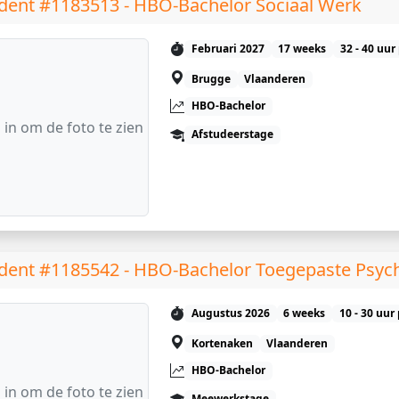
dent #1183513 - HBO-Bachelor Sociaal Werk
Februari 2027
17 weeks
32 - 40 uur
Brugge
Vlaanderen
HBO-Bachelor
 in om de foto te zien
Afstudeerstage
dent #1185542 - HBO-Bachelor Toegepaste Psyc
Augustus 2026
6 weeks
10 - 30 uur
Kortenaken
Vlaanderen
HBO-Bachelor
 in om de foto te zien
Meewerkstage