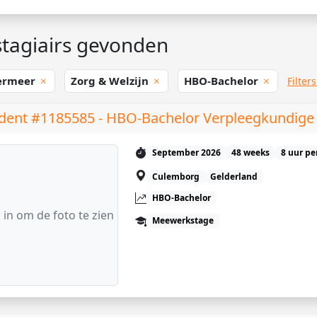
tagiairs gevonden
ermeer
Zorg & Welzijn
HBO-Bachelor
Filter
dent #1185585 - HBO-Bachelor Verpleegkundige
September 2026
48 weeks
8 uur pe
Culemborg
Gelderland
HBO-Bachelor
 in om de foto te zien
Meewerkstage