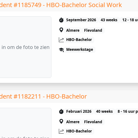
dent #1185749 - HBO-Bachelor Social Work
September 2026
43 weeks
12 - 18 
Almere
Flevoland
HBO-Bachelor
 in om de foto te zien
Meewerkstage
dent #1182211 - HBO-Bachelor
Februari 2026
40 weeks
8 - 16 uur 
Almere
Flevoland
HBO-Bachelor