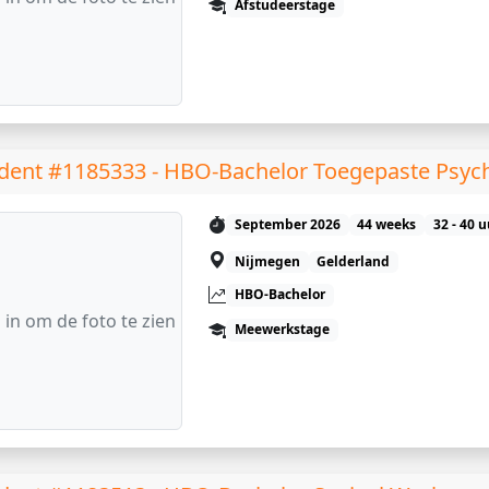
Afstudeerstage
dent #1185333 - HBO-Bachelor Toegepaste Psyc
September 2026
44 weeks
32 - 40 
Nijmegen
Gelderland
HBO-Bachelor
 in om de foto te zien
Meewerkstage