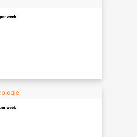
 per week
hologie
 per week