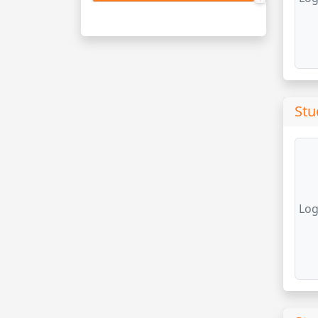
Stu
Log