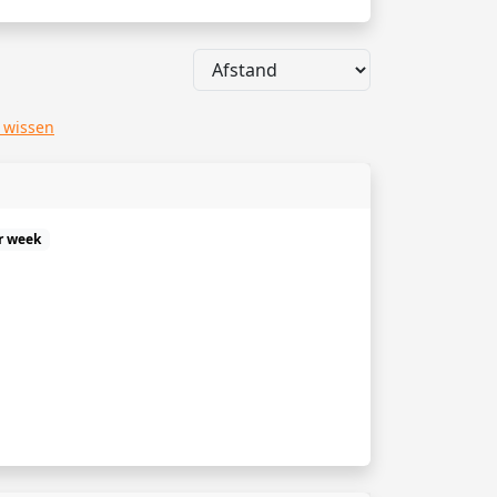
s wissen
r week