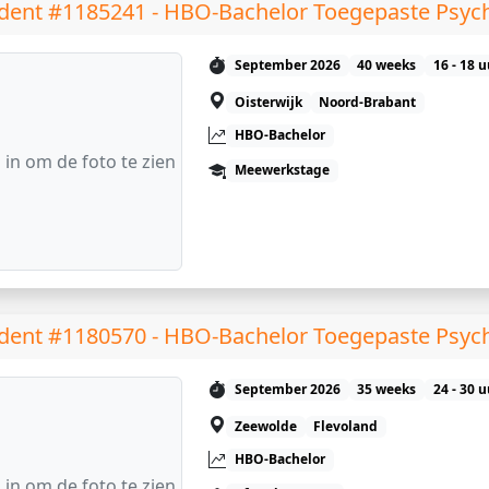
dent #1185241 - HBO-Bachelor Toegepaste Psyc
September 2026
40 weeks
16 - 18 
Oisterwijk
Noord-Brabant
HBO-Bachelor
 in om de foto te zien
Meewerkstage
dent #1180570 - HBO-Bachelor Toegepaste Psyc
September 2026
35 weeks
24 - 30 
Zeewolde
Flevoland
HBO-Bachelor
 in om de foto te zien