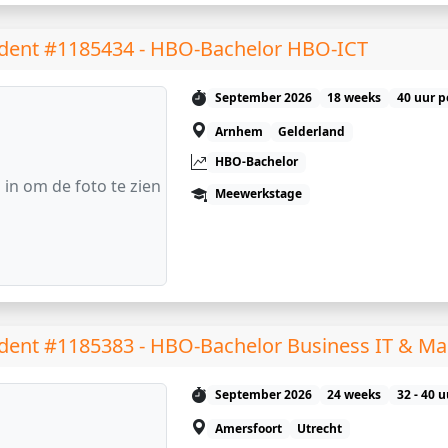
dent #1185434 - HBO-Bachelor HBO-ICT
September 2026
18 weeks
40 uur p
Arnhem
Gelderland
HBO-Bachelor
 in om de foto te zien
Meewerkstage
dent #1185383 - HBO-Bachelor Business IT & 
September 2026
24 weeks
32 - 40 
Amersfoort
Utrecht