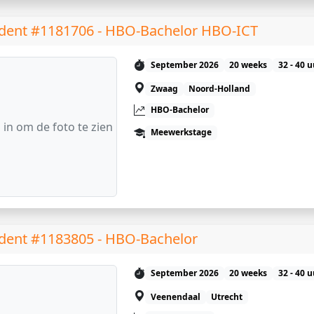
dent #1181706 - HBO-Bachelor HBO-ICT
September 2026
20 weeks
32 - 40 
Zwaag
Noord-Holland
HBO-Bachelor
 in om de foto te zien
Meewerkstage
dent #1183805 - HBO-Bachelor
September 2026
20 weeks
32 - 40 
Veenendaal
Utrecht