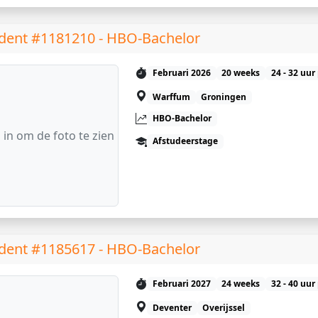
dent #1181210 - HBO-Bachelor
Februari 2026
20 weeks
24 - 32 uur
Warffum
Groningen
HBO-Bachelor
 in om de foto te zien
Afstudeerstage
dent #1185617 - HBO-Bachelor
Februari 2027
24 weeks
32 - 40 uur
Deventer
Overijssel