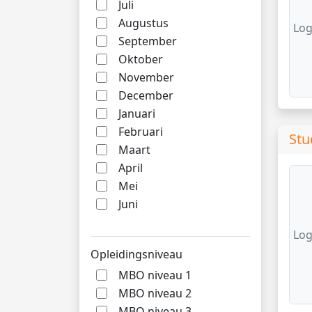
Juli
Augustus
Log
September
Oktober
November
December
Januari
Februari
Stu
Maart
April
Mei
Juni
Log
Opleidingsniveau
MBO niveau 1
MBO niveau 2
MBO niveau 3