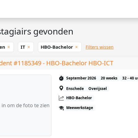
tagiairs gevonden
en
IT
HBO-Bachelor
Filters wissen
dent #1185349 - HBO-Bachelor HBO-ICT
September 2026
20 weeks
32 - 40 
Enschede
Overijssel
HBO-Bachelor
 in om de foto te zien
Meewerkstage