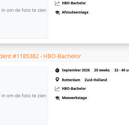
HBO-Bachelor
 in om de foto te zien
Afstudeerstage
dent #1185382 - HBO-Bachelor
September 2026
20 weeks
32 - 40 
Rotterdam
Zuid-Holland
HBO-Bachelor
 in om de foto te zien
Meewerkstage