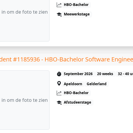
HBO-Bachelor
 in om de foto te zien
Meewerkstage
dent #1185936 - HBO-Bachelor Software Enginee
September 2026
20 weeks
32 - 40 
Apeldoorn
Gelderland
HBO-Bachelor
 in om de foto te zien
Afstudeerstage