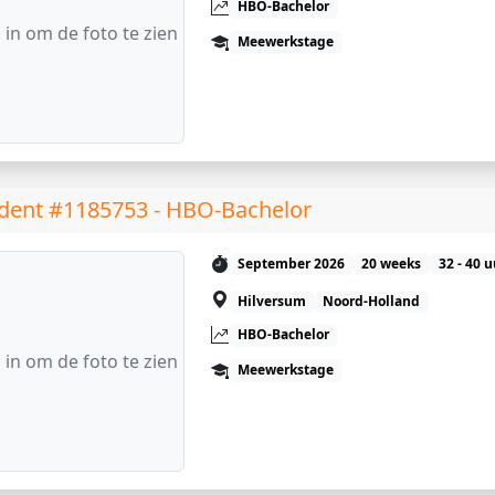
HBO-Bachelor
 in om de foto te zien
Meewerkstage
dent #1185753 - HBO-Bachelor
September 2026
20 weeks
32 - 40 
Hilversum
Noord-Holland
HBO-Bachelor
 in om de foto te zien
Meewerkstage