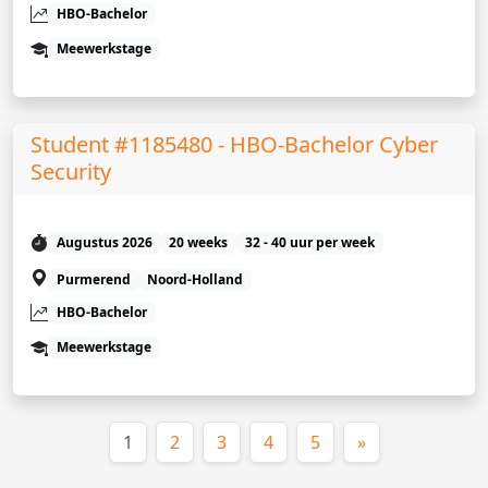
HBO-Bachelor
Meewerkstage
Student #1185480 - HBO-Bachelor Cyber
Security
Augustus 2026
20 weeks
32 - 40 uur per week
Purmerend
Noord-Holland
HBO-Bachelor
Meewerkstage
(huidige)
1
2
3
4
5
»