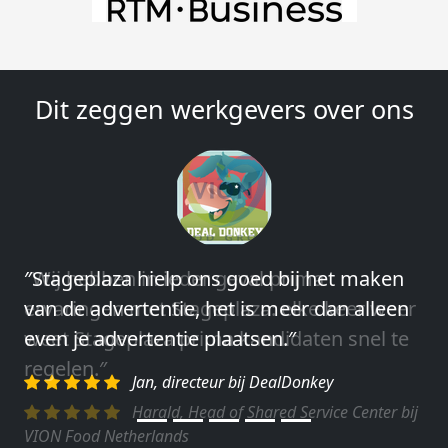
Dit zeggen werkgevers over ons
″Wij hebben in ieder geval prima
ervaringen met Stageplaza: elke keer weer
weet Stageplaza prima kandidaten snel te
regelen.″
Harald, Head of Shared Service Center bij
VION Food Netherlands