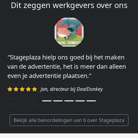
Dit zeggen werkgevers over ons
″Stageplaza hielp ons goed bij het maken
″Wij hebben in ieder geval prima
van de advertentie, het is meer dan alleen
ervaringen met Stageplaza: elke keer weer
even je advertentie plaatsen.″
weet Stageplaza prima kandidaten snel te
regelen.″
Jan, directeur bij DealDonkey
Harald, Head of Shared Service Center bij
VION Food Netherlands
Bekijk alle beoordelingen van 6 over Stageplaza