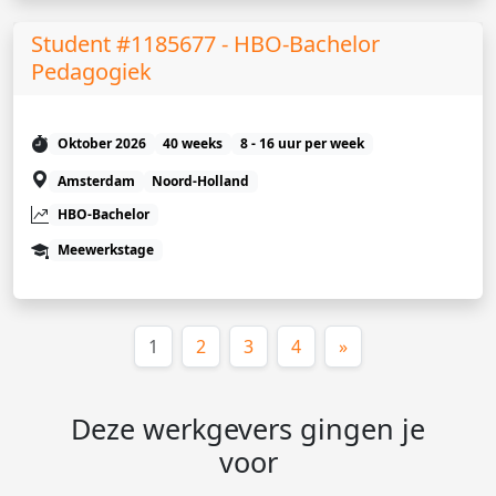
Student #1185677 - HBO-Bachelor
Pedagogiek
Oktober 2026
40 weeks
8 - 16 uur per week
Amsterdam
Noord-Holland
HBO-Bachelor
Meewerkstage
(huidige)
1
2
3
4
»
Deze werkgevers gingen je
voor