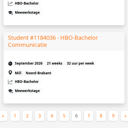
HBO-Bachelor
Meewerkstage
Student #1184036 - HBO-Bachelor
Communicatie
September 2026
21 weeks
32 uur per week
Mill
Noord-Brabant
HBO-Bachelor
Meewerkstage
(huidige)
«
1
2
3
4
5
6
7
8
9
»