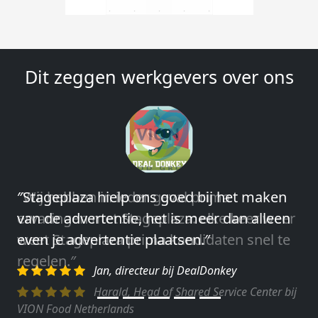
Dit zeggen werkgevers over ons
″Wij hebben in ieder geval prima
ervaringen met Stageplaza: elke keer weer
weet Stageplaza prima kandidaten snel te
regelen.″
Harald, Head of Shared Service Center bij
VION Food Netherlands