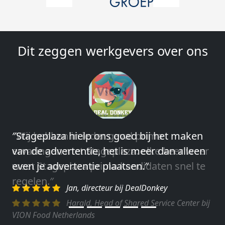
Dit zeggen werkgevers over ons
″Wij hebben in ieder geval prima
ervaringen met Stageplaza: elke keer weer
weet Stageplaza prima kandidaten snel te
regelen.″
Harald, Head of Shared Service Center bij
VION Food Netherlands