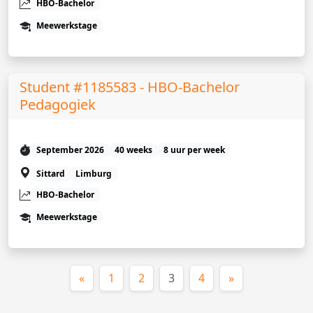
HBO-Bachelor
Meewerkstage
Student #1185583 - HBO-Bachelor
Pedagogiek
September 2026
40 weeks
8 uur per week
Sittard
Limburg
HBO-Bachelor
Meewerkstage
(huidige)
«
1
2
3
4
»