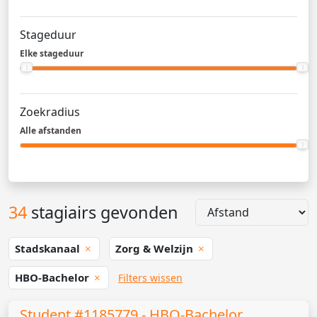
Stageduur
Elke stageduur
Zoekradius
Alle afstanden
34
stagiairs gevonden
Stadskanaal
Zorg & Welzijn
HBO-Bachelor
Filters wissen
Student #1185779 - HBO-Bachelor