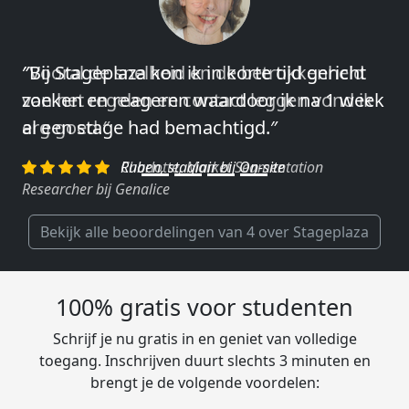
″Vooral de snelheid en de betrokkenheid
van het regelen en contact leggen vond ik
erg goed.″
Charlotte, Market Segmentation
Researcher bij Genalice
Bekijk alle beoordelingen van 4 over Stageplaza
100% gratis voor studenten
Schrijf je nu gratis in en geniet van volledige
toegang. Inschrijven duurt slechts 3 minuten en
brengt je de volgende voordelen: