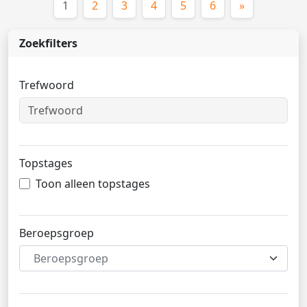
(huidige)
1
2
3
4
5
6
»
Zoekfilters
Trefwoord
Topstages
Toon alleen topstages
Beroepsgroep
Beroepsgroep