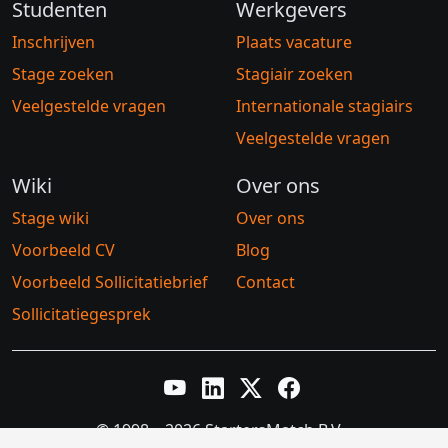
Studenten
Werkgevers
Inschrijven
Plaats vacature
Stage zoeken
Stagiair zoeken
Veelgestelde vragen
Internationale stagiairs
Veelgestelde vragen
Wiki
Over ons
Stage wiki
Over ons
Voorbeeld CV
Blog
Voorbeeld Sollicitatiebrief
Contact
Sollicitatiegesprek
YouTube
LinkedIn
Twitter X
Facebook
© 1998 – 2026 StartersMatch B.V.