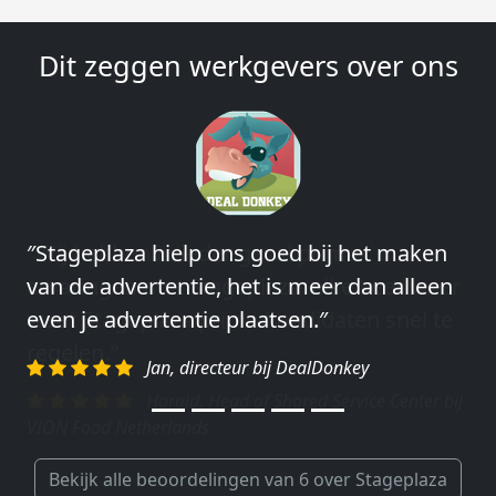
Dit zeggen werkgevers over ons
″Wij hebben in ieder geval prima
ervaringen met Stageplaza: elke keer weer
weet Stageplaza prima kandidaten snel te
regelen.″
Harald, Head of Shared Service Center bij
VION Food Netherlands
Bekijk alle beoordelingen van 6 over Stageplaza