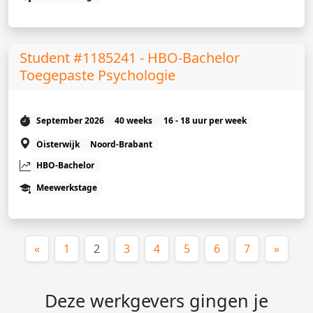
Student #1185241 - HBO-Bachelor
Toegepaste Psychologie
September 2026
40 weeks
16 - 18 uur per week
Oisterwijk
Noord-Brabant
HBO-Bachelor
Meewerkstage
(huidige)
«
1
2
3
4
5
6
7
»
Deze werkgevers gingen je