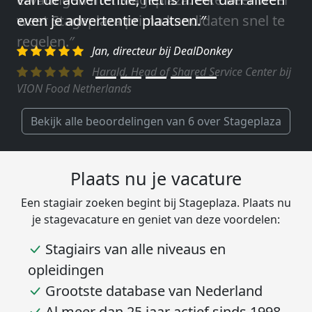
weet Stageplaza prima kandidaten snel te
regelen.″
Harald, Head of Shared Service Center bij
VION Food Netherlands
Bekijk alle beoordelingen van 6 over Stageplaza
Plaats nu je vacature
Een stagiair zoeken begint bij Stageplaza. Plaats nu
je stagevacature en geniet van deze voordelen:
Stagiairs van alle niveaus en
opleidingen
Grootste database van Nederland
Al meer dan 25 jaar actief sinds 1998