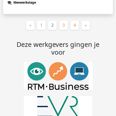
Meewerkstage
(huidige)
«
1
2
3
4
»
Deze werkgevers gingen je
voor