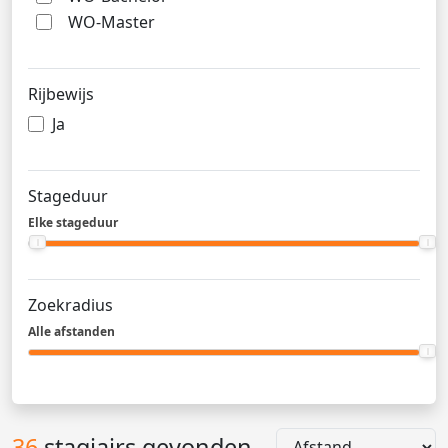
WO-Master
Rijbewijs
Ja
Stageduur
Elke stageduur
Zoekradius
Alle afstanden
36
stagiairs gevonden