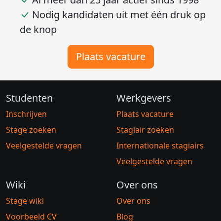
Nodig kandidaten uit met één druk op
de knop
Plaats vacature
Studenten
Werkgevers
Inschrijven
Plaats vacature
Stage zoeken
Stagiair zoeken
Veelgestelde vragen
Internationale stagiairs
Veelgestelde vragen
Wiki
Over ons
Stage wiki
Over ons
Voorbeeld CV
Blog