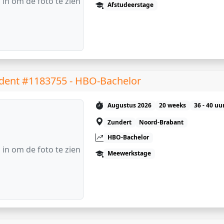
 in om de foto te zien
Afstudeerstage
dent #1183755 - HBO-Bachelor
Augustus 2026
20 weeks
36 - 40 uu
Zundert
Noord-Brabant
HBO-Bachelor
 in om de foto te zien
Meewerkstage