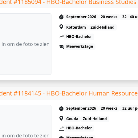
dent #1185094 - HBO-Bachelor Business Studies
September 2026
20 weeks
32 - 40 
Rotterdam
Zuid-Holland
HBO-Bachelor
 in om de foto te zien
Meewerkstage
dent #1184145 - HBO-Bachelor Human Resourc
September 2026
20 weeks
32 uur p
Gouda
Zuid-Holland
HBO-Bachelor
 in om de foto te zien
Meewerkstage