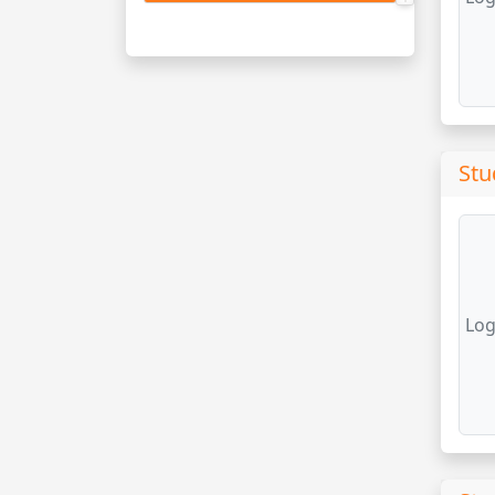
Stu
Log