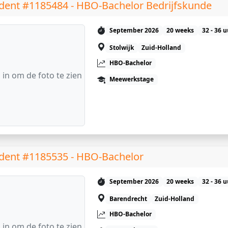
dent #1185484 - HBO-Bachelor Bedrijfskunde
September 2026
20 weeks
32 - 36 
Stolwijk
Zuid-Holland
HBO-Bachelor
 in om de foto te zien
Meewerkstage
dent #1185535 - HBO-Bachelor
September 2026
20 weeks
32 - 36 
Barendrecht
Zuid-Holland
HBO-Bachelor
 in om de foto te zien