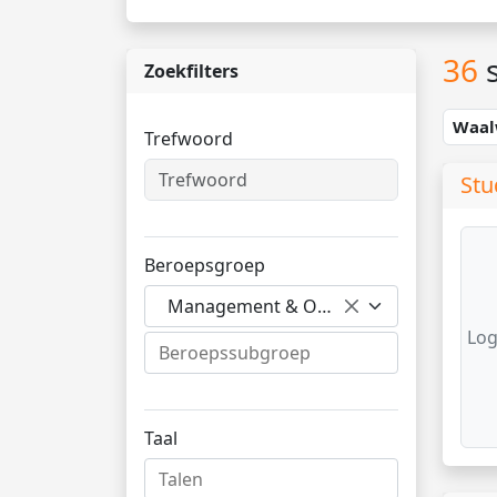
36
s
Zoekfilters
Waal
Trefwoord
Stu
Beroepsgroep
Management & Organisatie
Log
Taal