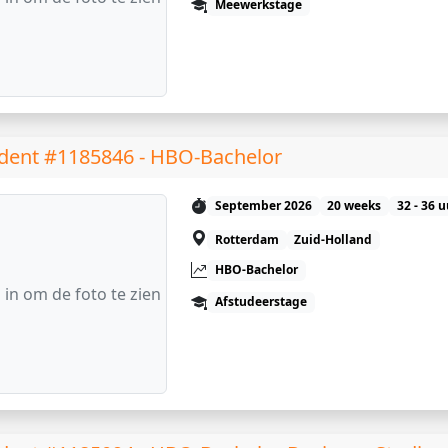
Meewerkstage
dent #1185846 - HBO-Bachelor
September 2026
20 weeks
32 - 36 
Rotterdam
Zuid-Holland
HBO-Bachelor
 in om de foto te zien
Afstudeerstage