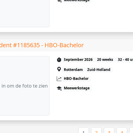
dent #1185635 - HBO-Bachelor
September 2026
20 weeks
32 - 40 
Rotterdam
Zuid-Holland
HBO-Bachelor
 in om de foto te zien
Meewerkstage
(huidige)