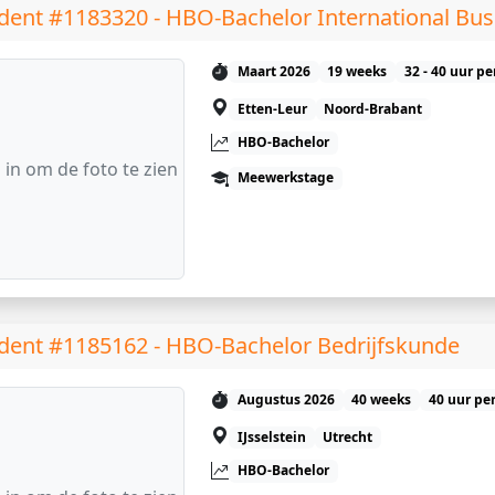
dent #1183320 - HBO-Bachelor International Bus
Maart 2026
19 weeks
32 - 40 uur p
Etten-Leur
Noord-Brabant
HBO-Bachelor
 in om de foto te zien
Meewerkstage
dent #1185162 - HBO-Bachelor Bedrijfskunde
Augustus 2026
40 weeks
40 uur pe
IJsselstein
Utrecht
HBO-Bachelor